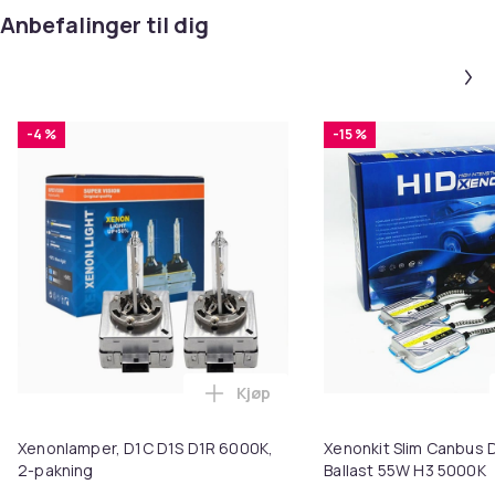
Anbefalinger til dig
-4 %
-15 %
Kjøp
Legg Xenonlamper, D1C D1S D1R 
Xenonlamper, D1C D1S D1R 6000K,
Xenonkit Slim Canbus
2-pakning
Ballast 55W H3 5000K