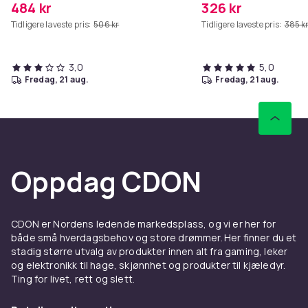
484 kr
326 kr
Tidligere laveste pris:
506 kr
Tidligere laveste pris:
385 k
3,0
5,0
fredag, 21 aug.
fredag, 21 aug.
Oppdag CDON
CDON er Nordens ledende markedsplass, og vi er her for
både små hverdagsbehov og store drømmer. Her finner du et
stadig større utvalg av produkter innen alt fra gaming, leker
og elektronikk til hage, skjønnhet og produkter til kjæledyr.
Ting for livet, rett og slett.