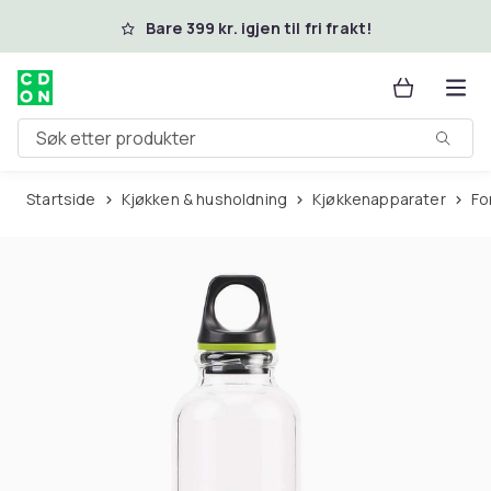
Hopp til hovedinnhold
Bare 399 kr. igjen til fri frakt!
Søk etter produkter
Startside
Kjøkken & husholdning
Kjøkkenapparater
F