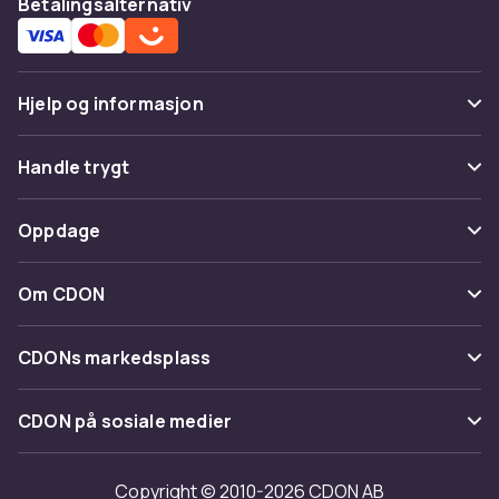
Betalingsalternativ
Hjelp og informasjon
Vanlige spørsmål
Handle trygt
Spor pakke
Betaling
Oppdage
Angre & returner her
Levering
Kategorier
Kontakt oss
Om CDON
Vilkår & policy
Varemerker
Om oss
Tilbakekallinger
CDONs markedsplass
Guider
Kundeanmeldelser
Merchant Help Center
CDON på sosiale medier
Jobbe på CDON
Investor relations
Copyright © 2010-2026 CDON AB