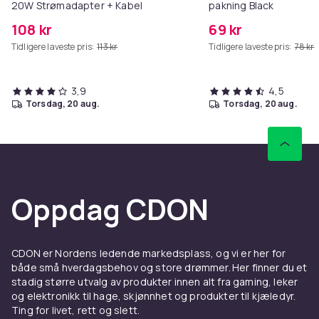
20W Strømadapter + Kabel
pakning Black
108 kr
69 kr
Tidligere laveste pris:
113 kr
Tidligere laveste pris:
78 kr
3,9
4,5
torsdag, 20 aug.
torsdag, 20 aug.
Oppdag CDON
CDON er Nordens ledende markedsplass, og vi er her for
både små hverdagsbehov og store drømmer. Her finner du et
stadig større utvalg av produkter innen alt fra gaming, leker
og elektronikk til hage, skjønnhet og produkter til kjæledyr.
Ting for livet, rett og slett.