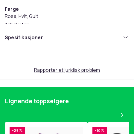
Farge
Rosa, Hvit, Gult
Artikkel nr.
cae74549-d2e9-46e1-9a00-275edb295bfd
Spesifikasjoner
Produktsikkerhetsinformasjon
Rapporter et juridisk problem
Lignende toppselgere
Pa
-29 %
-10 %