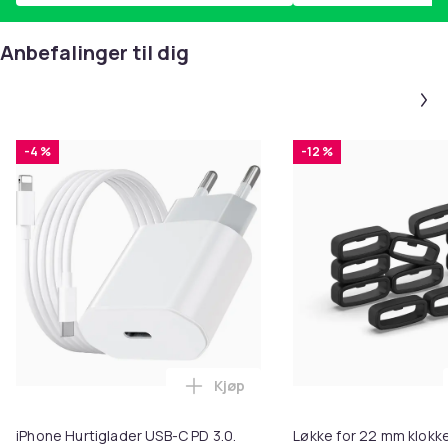
Anbefalinger til dig
-4 %
-12 %
Kjøp
Legg iPhone Hurtiglader USB-C 
iPhone Hurtiglader USB-C PD 3.0.
Løkke for 22 mm klokke