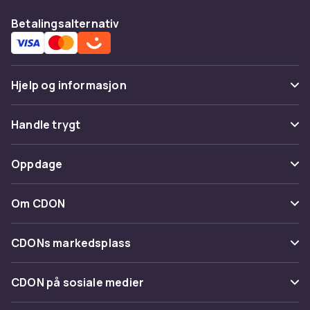
Betalingsalternativ
Hjelp og informasjon
Vanlige spørsmål
Handle trygt
Spor pakke
Betaling
Oppdage
Angre & returner her
Levering
Kategorier
Kontakt oss
Om CDON
Vilkår & policy
Varemerker
Om oss
Tilbakekallinger
CDONs markedsplass
Guider
Kundeanmeldelser
Merchant Help Center
CDON på sosiale medier
Jobbe på CDON