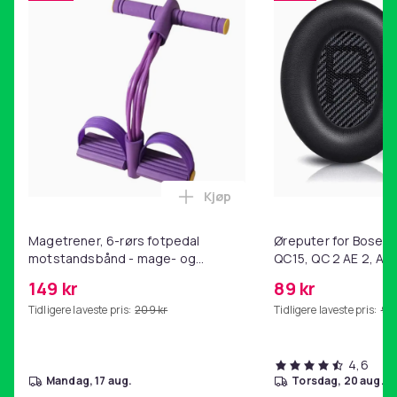
Kjøp
Legg Magetrener, 6-rørs fotp
Magetrener, 6-rørs fotpedal
Øreputer for Bose QC
motstandsbånd - mage- og
QC15, QC 2 AE 2, AE 
kjernetrening, yoga og
SoundTrue, SoundLin
149 kr
89 kr
hjemmegymnastikk Purple
Tidligere laveste pris:
209 kr
Tidligere laveste pris:
99 
4,6
mandag, 17 aug.
torsdag, 20 aug.