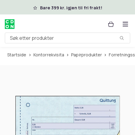
Hopp til hovedinnhold
Bare 399 kr. igjen til fri frakt!
Søk etter produkter
Startside
Kontorrekvisita
Papirprodukter
Forretnings