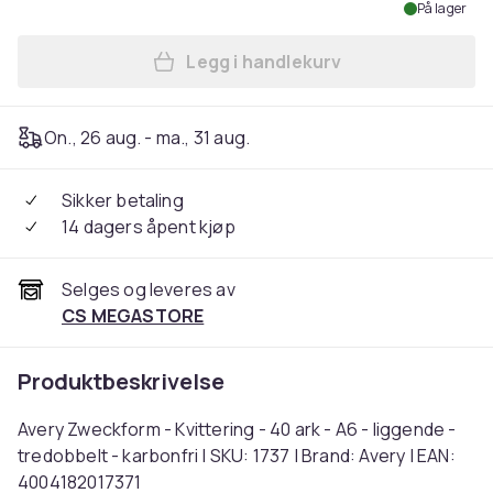
På lager
Legg i handlekurv
Legg Avery Zweckform - Kvitt
On., 26 aug. - ma., 31 aug.
Sikker betaling
14 dagers åpent kjøp
Selges og leveres av
CS MEGASTORE
Produktbeskrivelse
Avery Zweckform - Kvittering - 40 ark - A6 - liggende -
tredobbelt - karbonfri | SKU: 1737 | Brand: Avery | EAN:
4004182017371