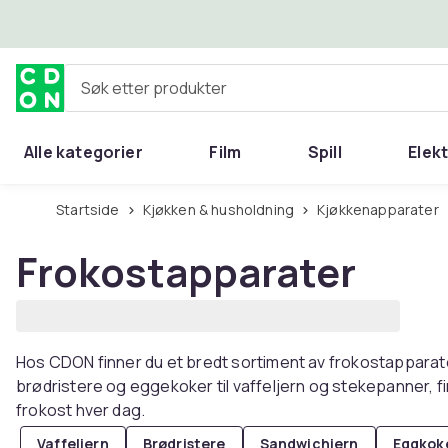
Hopp til hovedinnhold
Søk etter produkter
Alle kategorier
Film
Spill
Elek
Startside
Kjøkken & husholdning
Kjøkkenapparater
Frokostapparater
Hos CDON finner du et bredt sortiment av frokostapparate
brødristere og eggekoker til vaffeljern og stekepanner, fi
frokost hver dag.
Vaffeljern
Brødristere
Sandwichjern
Eggkok