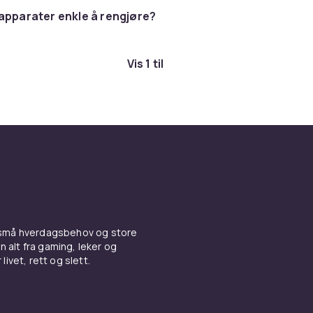
r det enkelt å tilberede myke, medium eller hardkokte egg 
apparater enkle å rengjøre?
gryte
med vann. Mange modeller kan også dampe egg og er
nsker et proteinrikt frokostalternativ uten bry. Vaffeljern og
iner gjør det enkelt å tilberede luftige pannekaker og spr
Vis 1 til
ien.
lger du de rette
tapparatene
stor familien din er og hvor ofte du bruker hvert enkelt appar
d fire plasser sparer tid hvis dere er flere i husholdningen 
ig. En kompakt eggekoker for 2 til 4 egg er nok til et lite hu
rengjørbarhet er viktige faktorer. Velg produkter med avtak
 små hverdagsbehov og store
gte overflater som enkelt kan tørkes av eller vaskes. En brød
n alt fra gaming, leker og
r smulebrett gjør det enkelt å holde den ren.
livet, rett og slett.
or en bedre frokostopplevelse