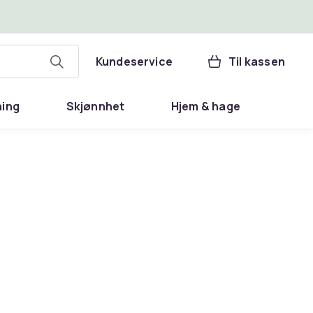
Kundeservice
Til kassen
ning
Skjønnhet
Hjem & hage