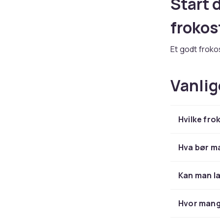
Start 
frokos
Et godt froko
frokostappara
du foretrekke
Vanlig
det smarte a
Frokostappar
godt vaffelje
Hvilke fro
automatisk eg
Populæ
Hva bør ma
Brødristere e
Kan man l
med 2 eller 4
spesialfunksj
Hvor mange
du ofte rister