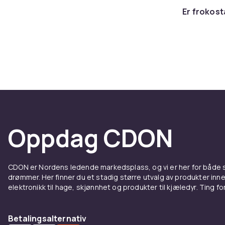
Eggekoker gjø
Er frokost
passe på en
for den som ø
pannekakemask
for hele famil
Slik ve
frokos
Tenk på hvor 
Oppdag CDON
brødrister me
frokost samtid
Materiale og 
CDON er Nordens ledende markedsplass, og vi er her for både
deler og bela
drømmer. Her finner du et stadig større utvalg av produkter inne
med uttrekkba
elektronikk til hage, skjønnhet og produkter til kjæledyr. Ting for 
Tips f
Betalingsalternativ