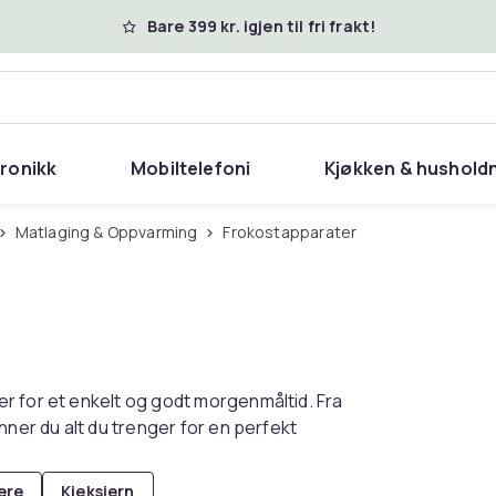
Bare 399 kr. igjen til fri frakt!
tronikk
Mobiltelefoni
Kjøkken & hushold
Matlaging & Oppvarming
Frokostapparater
r for et enkelt og godt morgenmåltid. Fra
nner du alt du trenger for en perfekt
ere
Kjeksjern