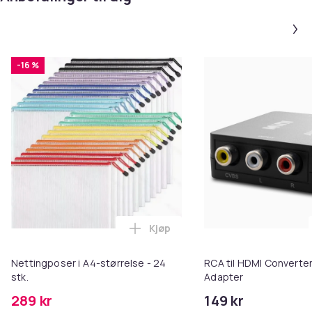
-16 %
Kjøp
Legg Nettingposer i A4-størrelse
Nettingposer i A4-størrelse - 24
RCA til HDMI Converter
stk.
Adapter
289 kr
149 kr