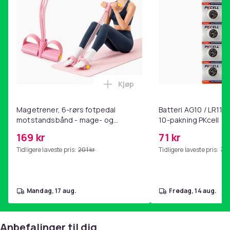
Kjøp
Legg Magetrener, 6-rørs fotp
Magetrener, 6-rørs fotpedal
Batteri AG10 / LR1130
motstandsbånd - mage- og
10-pakning PKcell
kjernetrening, yoga og
169 kr
71 kr
hjemmegymnastikk Pink
Tidligere laveste pris:
201 kr
Tidligere laveste pris:
76 
mandag, 17 aug.
fredag, 14 aug.
Anbefalinger til dig