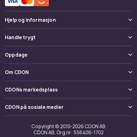
Hjelp og informasjon
Vanlige spørsmål
Handle trygt
Spor pakke
Betaling
Oppdage
Angre & returner her
Levering
Kategorier
Kontakt oss
Om CDON
Vilkår & policy
Varemerker
Om oss
Tilbakekallinger
CDONs markedsplass
Guider
Kundeanmeldelser
Merchant Help Center
CDON på sosiale medier
Jobbe på CDON
Investor relations
Copyright © 2010-2026 CDON AB
CDON AB, Org.nr: 556406-1702
Tilgjengelighet