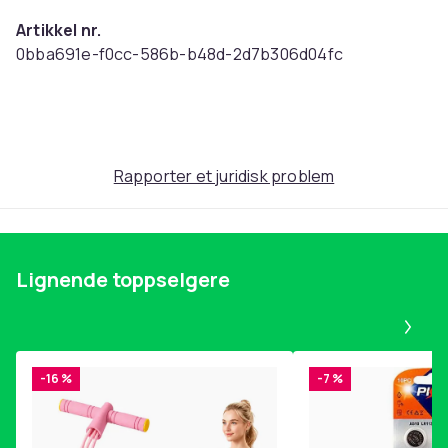
Artikkel nr.
0bba691e-f0cc-586b-b48d-2d7b306d04fc
Produktsikkerhetsinformasjon
Rapporter et juridisk problem
Lignende toppselgere
Pa
-16 %
-7 %