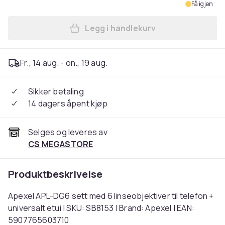
Få igjen
Legg i handlekurv
Legg Apexel APL-DG6 sett med
Fr., 14 aug. - on., 19 aug.
Sikker betaling
14 dagers åpent kjøp
Selges og leveres av
CS MEGASTORE
Produktbeskrivelse
Apexel APL-DG6 sett med 6 linseobjektiver til telefon +
universalt etui | SKU: SB8153 | Brand: Apexel | EAN:
5907765603710