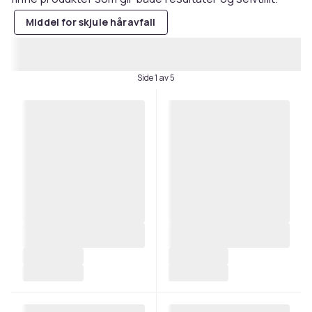
Middel for skjule håravfall
Side 1 av 5