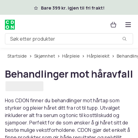
Hopp til hovedinnhold
Bare 399 kr. igjen til fri frakt!
Søk etter produkter
Startside
Skjønnhet
Hårpleie
Hårpleiekit
Behandlin
Behandlinger mot håravfall
Hos CDON finner du behandlinger mot hårtap som
styrker og pleier håret ditt fra rot til tupp. Utvalget
inkluderer alt fra serum og tonic til kosttilskudd og
sjampoer. Perfekt for de som ønsker å gi håret sitt de
beste mulige vekstforholdene. CDON gjør det enkelt å
finne produkter som gir både resultater og selvtillit.