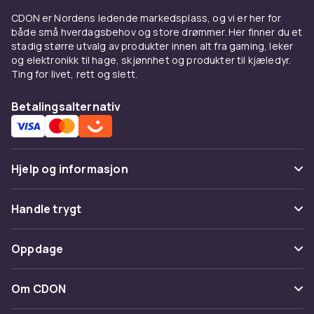
Aktive ingredienser som gjør
CDON er Nordens ledende markedsplass, og vi er her for
en forskjell
både små hverdagsbehov og store drømmer. Her finner du et
stadig større utvalg av produkter innen alt fra gaming, leker
Mange behandlinger mot håravfall bygger på
og elektronikk til hage, skjønnhet og produkter til kjæledyr.
Ting for livet, rett og slett.
veldokumenterte ingredienser. Minoksidil er en
av de mest dokumenterte substansene som
Betalingsalternativ
kan stimulere hårfolliklene og øke hårveksten.
Biotin styrker hårstråets struktur og finnes
både som tilskudd og i utvortes produkter.
Koffein øker blodsirkulasjonen i hodebunnen,
Hjelp og informasjon
mens sågpalmetto kan blokkere hormonet
som bidrar til arvelig håravfall. Niacin og sink er
Vanlige spørsmål
Handle trygt
ytterligere ingredienser som støtter en frisk
hodebunn.
Spor pakke
Betaling
Oppdage
Bygg en rutine for sterkere
Angre & returner her
Levering
hår
Kategorier
Kontakt oss
Om CDON
Vilkår & policy
For best resultat er det viktig å være
Varemerker