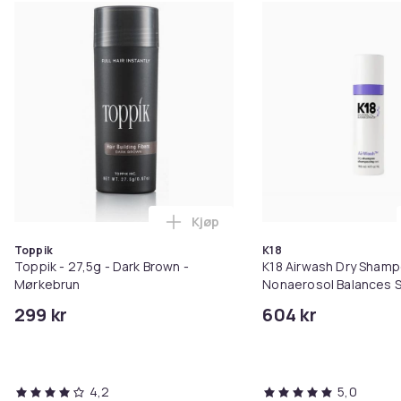
Kjøp
Legg Toppik - 27,5g - Dark Brow
Toppik
K18
Toppik - 27,5g - Dark Brown -
K18 Airwash Dry Sham
Mørkebrun
Nonaerosol Balances S
Controls Excess Oil
299 kr
604 kr
4,2
5,0