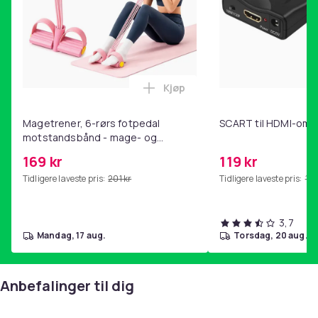
Kjøp
Legg Magetrener, 6-rørs fotp
Magetrener, 6-rørs fotpedal
SCART til HDMI-omf
motstandsbånd - mage- og
kjernetrening, yoga og
169 kr
119 kr
hjemmegymnastikk Pink
Tidligere laveste pris:
201 kr
Tidligere laveste pris:
143
3,7
mandag, 17 aug.
torsdag, 20 aug.
Anbefalinger til dig