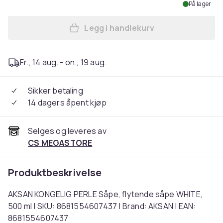
På lager
Legg i handlekurv
Legg AKSAN KONGELIG PERLE 
Fr., 14 aug. - on., 19 aug.
Sikker betaling
14 dagers åpent kjøp
Selges og leveres av
CS MEGASTORE
Produktbeskrivelse
AKSAN KONGELIG PERLE Såpe, flytende såpe WHITE,
500 ml | SKU: 8681554607437 | Brand: AKSAN | EAN:
8681554607437