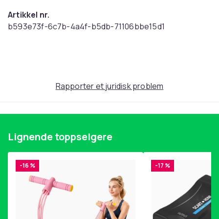
Artikkel nr.
b593e73f-6c7b-4a4f-b5db-71106bbe15d1
Produktsikkerhetsinformasjon
Rapporter et juridisk problem
Lignende toppselgere
-16 %
-17 %