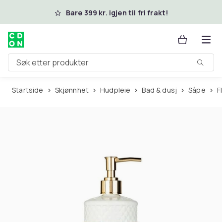
Hopp til hovedinnhold
Bare 399 kr. igjen til fri frakt!
Søk etter produkter
Startside
Skjønnhet
Hudpleie
Bad & dusj
Såpe