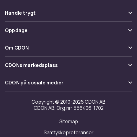
Vanlige spørsmål
Handle trygt
Spor pakke
Betaling
Oppdage
Angre & returner her
Levering
Kategorier
Kontakt oss
Om CDON
Vilkår & policy
Varemerker
Om oss
Tilbakekallinger
CDONs markedsplass
Guider
Kundeanmeldelser
Merchant Help Center
CDON på sosiale medier
Jobbe på CDON
Investor relations
Copyright © 2010-2026 CDON AB
CDON AB, Org.nr: 556406-1702
Tilgjengelighet
Sitemap
Samtykkepreferanser