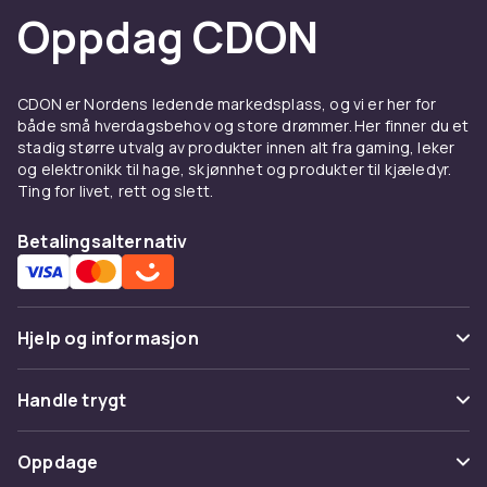
Oppdag CDON
CDON er Nordens ledende markedsplass, og vi er her for
både små hverdagsbehov og store drømmer. Her finner du et
stadig større utvalg av produkter innen alt fra gaming, leker
og elektronikk til hage, skjønnhet og produkter til kjæledyr.
Ting for livet, rett og slett.
Betalingsalternativ
Hjelp og informasjon
Vanlige spørsmål
Handle trygt
Spor pakke
Betaling
Oppdage
Angre & returner her