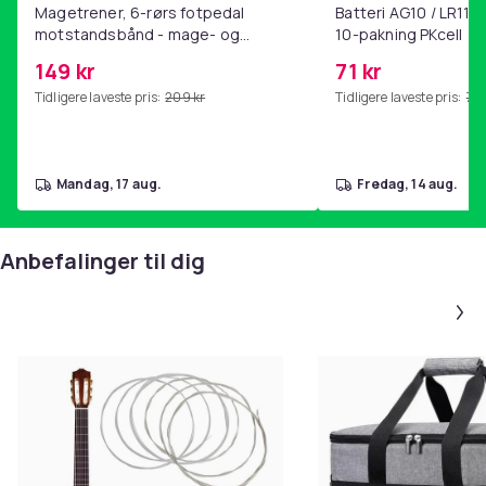
Beregnet til 1-2 personer
Magetrener, 6-rørs fotpedal
Batteri AG10 / LR1130
motstandsbånd - mage- og
10-pakning PKcell
Mål i taske 40 x 20 cm.
kjernetrening, yoga og
Farger; svart, rosa, lyseblå, grønn
149 kr
71 kr
hjemmegymnastikk Purple
Tidligere laveste pris:
209 kr
Tidligere laveste pris:
76 
Farge
Green
Størrelse
mandag, 17 aug.
fredag, 14 aug.
Grön
Vekt, gram
650
Anbefalinger til dig
Artikkel nr.
76e51a9c-7d94-5cb6-b932-2a94ef6e1af6
Produktsikkerhetsinformasjon