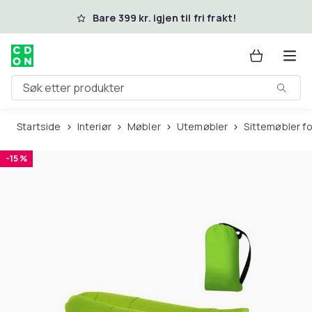
Hopp til hovedinnhold
Bare 399 kr. igjen til fri frakt!
Søk etter produkter
Startside
Interiør
Møbler
Utemøbler
Sittemøbler f
-15 %