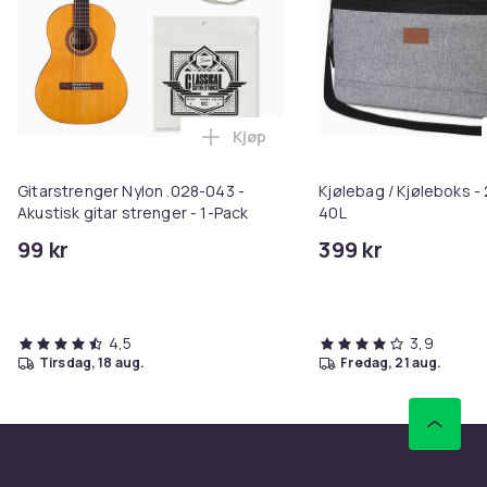
Kjøp
Legg Gitarstrenger Nylon .028-04
Gitarstrenger Nylon .028-043 -
Kjølebag / Kjøleboks -
Akustisk gitar strenger - 1-Pack
40L
99 kr
399 kr
4,5
3,9
tirsdag, 18 aug.
fredag, 21 aug.