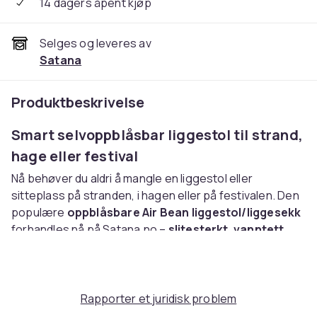
14 dagers åpent kjøp
Selges og leveres av
Satana
Produktbeskrivelse
Smart selvoppblåsbar liggestol til strand,
hage eller festival
Nå behøver du aldri å mangle en liggestol eller
sitteplass på stranden, i hagen eller på festivalen. Den
populære
oppblåsbare Air Bean liggestol/liggesekk
forhandles nå på Satana.no –
slitesterkt
,
vanntett
nylon og PE-plast, så den kan benyttes på
alle typer
underlag
, både ute og inne. Og så er det til og med
plass til to.
Vår Air Bean er en
superkomfortabel
Rapporter et juridisk problem
liggestol/liggeseng du kan
fylle med luft innenfor på