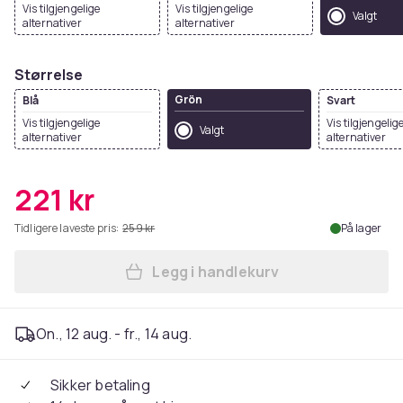
Vis tilgjengelige
Vis tilgjengelige
Valgt
alternativer
alternativer
Størrelse
Grön
Blå
Svart
Vis tilgjengelige
Vis tilgjengelig
Valgt
alternativer
alternativer
221 kr
Tidligere laveste pris:
259 kr
På lager
Legg i handlekurv
Legg Air Bean oppblåsbar lig
On., 12 aug. - fr., 14 aug.
Sikker betaling