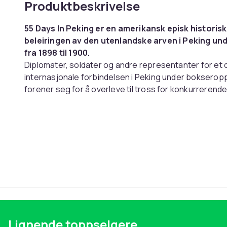
Produktbeskrivelse
55 Days In Peking er en amerikansk episk historis
beleiringen av den utenlandske arven i Peking un
fra 1898 til 1900.
Diplomater, soldater og andre representanter for et 
internasjonale forbindelsen i Peking under bokseropprø
forener seg for å overleve til tross for konkurrerend
hjelp og stilltiende støtte fra bokserne til enkekeis
generaler.
Talte språk:
Engelsk
Undertekster
Dansk,Svensk,Norsk,Finsk
Denne teksten er automatisk oversatt, og det kan fo
Artikkel nr.
Lignende toppselgere