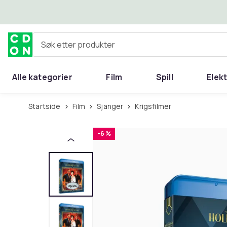
Hopp til hovedinnhold
Søk etter produkter
Alle kategorier
Film
Spill
Elek
Startside
Film
Sjanger
Krigsfilmer
-6 %