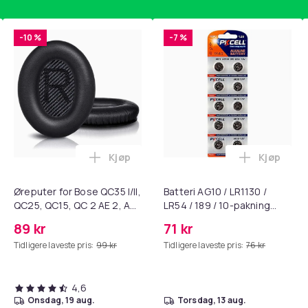
-10 %
-7 %
Kjøp
Kjøp
standsbånd - mage- og kjernetrening, yoga og hjemmegymnast
ART til HDMI-omformer 1080p i handlekurven
Legg Øreputer for Bose QC35 I/II, QC25, 
Legg Batte
Øreputer for Bose QC35 I/II,
Batteri AG10 / LR1130 /
QC25, QC15, QC 2 AE 2, AE
LR54 / 189 / 10-pakning
2i, AE 2w, SoundTrue,
PKcell
89 kr
71 kr
SoundLink Black
Tidligere laveste pris:
99 kr
Tidligere laveste pris:
76 kr
4,6
onsdag, 19 aug.
torsdag, 13 aug.