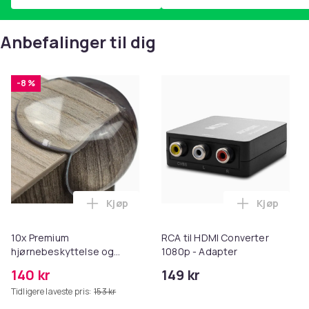
Anbefalinger til dig
-8 %
Kjøp
Kjøp
Legg 10x Premium hjørnebeskyttelse og 
Legg RCA t
10x Premium
RCA til HDMI Converter
hjørnebeskyttelse og
1080p - Adapter
kantbeskyttelse for barn
140 kr
149 kr
Tidligere laveste pris:
153 kr