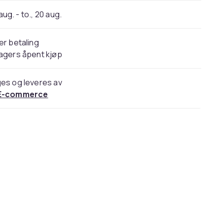
 aug. - to., 20 aug.
er betaling
agers åpent kjøp
es og leveres av
E-commerce