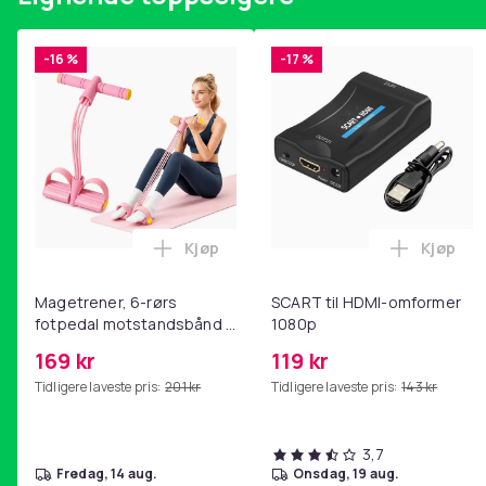
Produktsikkerhetsinformasjon
-16 %
-17 %
Kjøp
Kjøp
Legg Magetrener, 6-rørs fotpedal mot
Legg SC
Magetrener, 6-rørs
SCART til HDMI-omformer
fotpedal motstandsbånd -
1080p
mage- og kjernetrening,
169 kr
119 kr
yoga og
Tidligere laveste pris:
201 kr
Tidligere laveste pris:
143 kr
hjemmegymnastikk Pink
3,7
fredag, 14 aug.
onsdag, 19 aug.