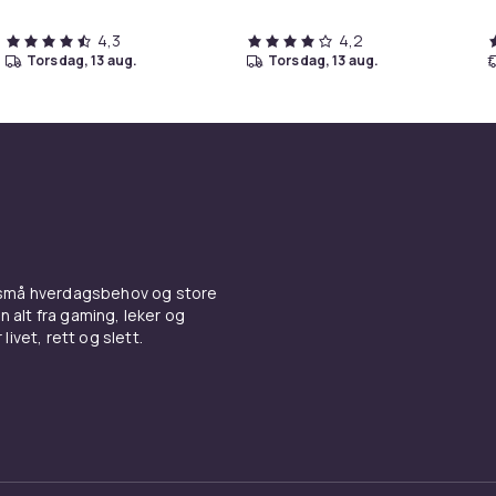
4,3
4,2
torsdag, 13 aug.
torsdag, 13 aug.
 små hverdagsbehov og store
n alt fra gaming, leker og
livet, rett og slett.