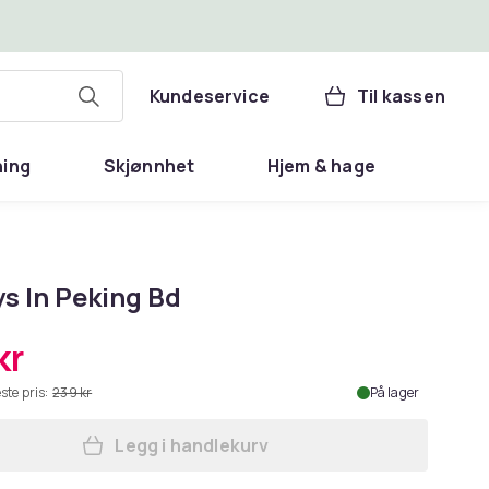
Kundeservice
Til kassen
ning
Skjønnhet
Hjem & hage
s In Peking Bd
kr
ste pris:
239 kr
På lager
Legg i handlekurv
Legg 55 Days In Peking Bd i handlek