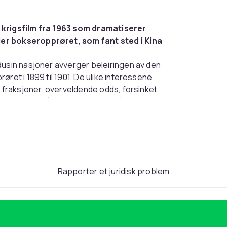
k krigsfilm fra 1963 som dramatiserer
der bokseropprøret, som fant sted i Kina
dusin nasjoner avverger beleiringen av den
ret i 1899 til 1901. De ulike interessene
e fraksjoner, overveldende odds, forsinket
erinne Tzu-Hsi (Lady Flora Robson) og hennes
Rapporter et juridisk problem
rekomme feil.
89250ef5-e585-5fb2-b9b8-fa995aa2def1