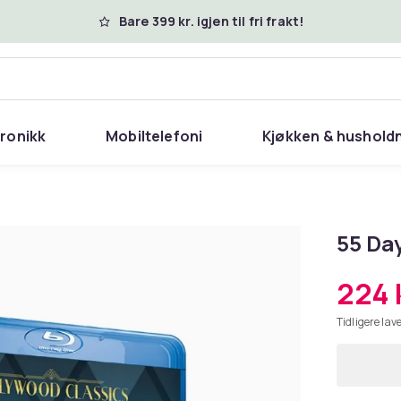
Bare 399 kr. igjen til fri frakt!
tronikk
Mobiltelefoni
Kjøkken & hushold
55 Day
224 
Tidligere lave