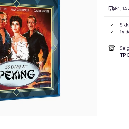
Fr., 14
Sikk
14 d
Selg
TP 