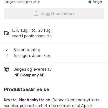
Tidligere laveste pris:
98 kr
På lager
Legg i handlekurv
Legg 2-pakning skjermbesky
Ti., 18 aug. - to., 20 aug.
Levert i postkassen din
Sikker betaling
14 dagers åpent kjøp
Selges og leveres av
INF Company AB
Produktbeskrivelse
Krystallklar beskyttelse:
Denne skjermbeskytteren
har eksepsjonell klarhet, noe som sikrer at Apple