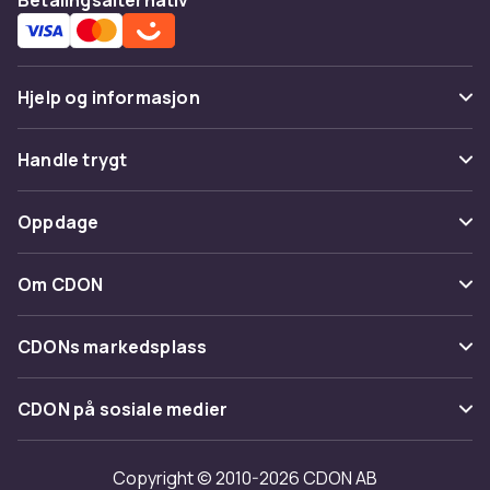
Hjelp og informasjon
Vanlige spørsmål
Handle trygt
Spor pakke
Betaling
Oppdage
Angre & returner her
Levering
Kategorier
Kontakt oss
Om CDON
Vilkår & policy
Varemerker
Om oss
Tilbakekallinger
CDONs markedsplass
Guider
Kundeanmeldelser
Merchant Help Center
CDON på sosiale medier
Jobbe på CDON
Investor relations
Copyright © 2010-2026 CDON AB