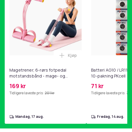
Pakken inkluderer:
Skjermbeskyttelsesfilm x2
Alkoholpute x2
Støvfjerningsklistremerke x2
Lærboks x1
Vekt, gram
Kjøp
Legg Magetrener, 6-rørs fotp
14
Artikkel nr.
Magetrener, 6-rørs fotpedal
Batteri AG10 / LR1130
05162402-e17e-50e7-82b0-589341d4e477
motstandsbånd - mage- og
10-pakning PKcell
kjernetrening, yoga og
169 kr
71 kr
Produktsikkerhetsinformasjon
hjemmegymnastikk Pink
Tidligere laveste pris:
201 kr
Tidligere laveste pris:
76 
mandag, 17 aug.
fredag, 14 aug.