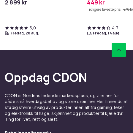
2 899 kr
449 kr
Tidligere laveste pris:
476 k
5,0
4,7
fredag, 28 aug.
fredag, 14 aug.
Oppdag CDON
CDON er Nordens ledende markedsplass, og vi er her for
både små hverdagsbehov og store drømmer. Her finner du et
stadig større utvalg av produkter innen alt fra gaming, leker
og elektronikk til hage, skjønnhet og produkter til kjæledyr.
Ting for livet, rett og slett.
Betalingsalternativ