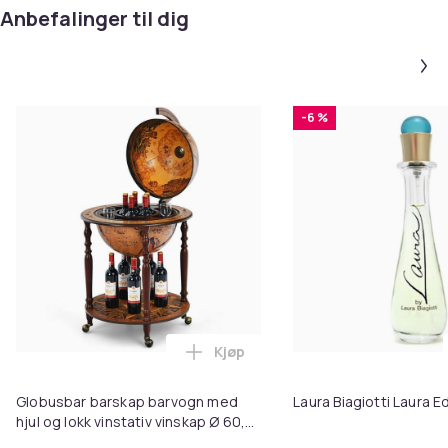
Anbefalinger til dig
-6 %
Kjøp
Legg Globusbar barskap barvogn 
Globusbar barskap barvogn med
Laura Biagiotti Laura E
hjul og lokk vinstativ vinskap Ø 60,5
x 95,5 cm brun