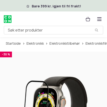
Hopp til hovedinnhold
Bare 399 kr. igjen til fri frakt!
Søk etter produkter
Startside
Elektronikk
Elektronikktilbehør
Elektronikkfi
-30 %