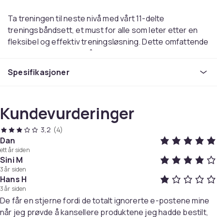
Ta treningen til neste nivå med vårt 11-delte
treningsbåndsett, et must for alle som leter etter en
fleksibel og effektiv treningsløsning. Dette omfattende
settet er designet for å gi en helkroppstrening, enten
du er hjemme, på treningsstudioet eller ute og går. Med
Spesifikasjoner
fem elastiske treningsbånd i forskjellige
motstandsnivåer og farger, gir dette settet deg
muligheten til å tilpasse treningen til dine egne behov
Kundevurderinger
og mål.
3,2
(4)
Settets innhold og fordeler:
Dan
- 5 elastiske treningsbånd: Hvert båndet tilbyr et unikt
ett år siden
motstandsnivå, fra X-light til X-heavy, noe som gjør
Sini M
settet egnet for både nybegynnere og avanserte
3 år siden
Hans H
brukere.
3 år siden
- Skumdekkede håndtak: To skumdekkede håndtak gir
De får en stjerne fordi de totalt ignorerte e-postene mine
ekstra komfort og grep under trening, noe som
når jeg prøvde å kansellere produktene jeg hadde bestilt,
reduserer risikoen for å skli og forbedre