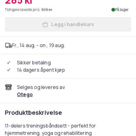
285 kr
Tidligere laveste pris:
305 kr
På lager
Legg i handlekurv
Legg 11-delers Treningsbån
Fr., 14 aug. - on., 19 aug.
Sikker betaling
14 dagers åpent kjøp
Selges og leveres av
Otego
Produktbeskrivelse
11-delers treningsbåndsett - perfekt for
hjemmetrening, yoga og rehabilitering