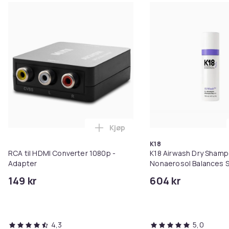
Farge
MultiColor
Størrelse
One-size
Vekt, gram
590
Artikkel nr.
a2634ae3-afe5-45ff-9fae-22df7b1a07e0
Produktsikkerhetsinformasjon
Kjøp
Legg RCA til HDMI Converter 108
K18
RCA til HDMI Converter 1080p -
K18 Airwash Dry Sham
Adapter
Nonaerosol Balances S
Controls Excess Oil
149 kr
604 kr
4,3
5,0