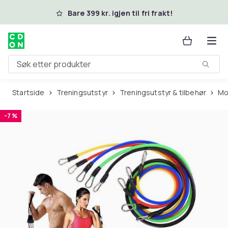
Hopp til hovedinnhold
Bare 399 kr. igjen til fri frakt!
Søk etter produkter
Startside
Treningsutstyr
Treningsutstyr & tilbehør
M
-7 %