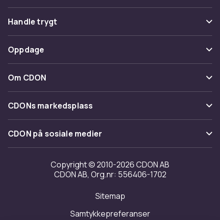
Vanlige spørsmål
Handle trygt
Spor pakke
Betaling
Oppdage
Angre & returner her
Levering
Kategorier
Kontakt oss
Om CDON
Vilkår & policy
Varemerker
Om oss
Tilbakekallinger
CDONs markedsplass
Guider
Kundeanmeldelser
Merchant Help Center
CDON på sosiale medier
Jobbe på CDON
Investor relations
Copyright © 2010-2026 CDON AB
CDON AB, Org.nr: 556406-1702
Tilgjengelighet
Sitemap
Samtykkepreferanser