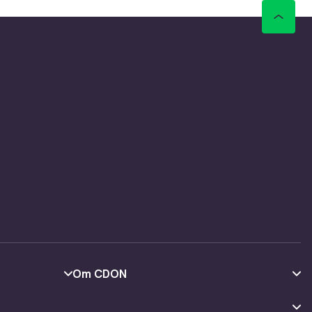
Om CDON
Om oss