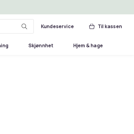
Kundeservice
Til kassen
ning
Skjønnhet
Hjem & hage