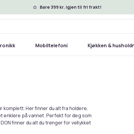
Bare 399 kr. igjen til fri frakt!
tronikk
Mobiltelefoni
Kjøkken & hushold
 komplett. Her finner du alt fra holdere,
et enklere på vannet. Perfekt for deg som
CDON finner du alt du trenger for vellykket