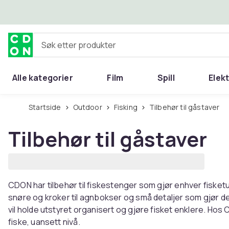
Hopp til hovedinnhold
Søk etter produkter
Alle kategorier
Film
Spill
Elek
Startside
Outdoor
Fisking
Tilbehør til gåstaver
Tilbehør til gåstaver
CDON har tilbehør til fiskestenger som gjør enhver fisketur
snøre og kroker til agnbokser og små detaljer som gjør d
vil holde utstyret organisert og gjøre fisket enklere. Hos 
fiske, uansett nivå.