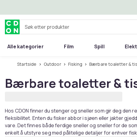
Hopp til hovedinnhold
Søk etter produkter
Alle kategorier
Film
Spill
Elek
Startside
Outdoor
Fisking
Bærbare toaletter & ti
Bærbare toaletter & ti
Hos CDON finner du stenger og sneller som gir deg den r
fleksibilitet. Enten du fisker abbor i sjøen eller jakter gjed
vare. Det finnes både ferdige sneller og sneller for de s
enkelt å utstyre seg med pålitelige detaljer for enhver fis