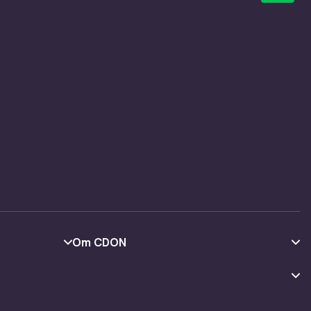
Om CDON
Om oss
Kundeanmeldelser