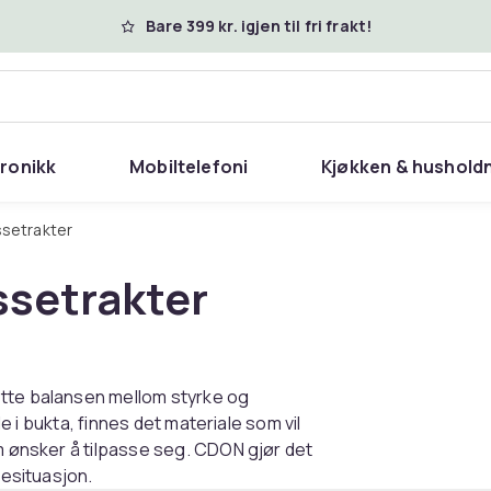
Bare 399 kr. igjen til fri frakt!
tronikk
Mobiltelefoni
Kjøkken & hushold
ssetrakter
ssetrakter
ette balansen mellom styrke og
de i bukta, finnes det materiale som vil
om ønsker å tilpasse seg. CDON gjør det
kesituasjon.