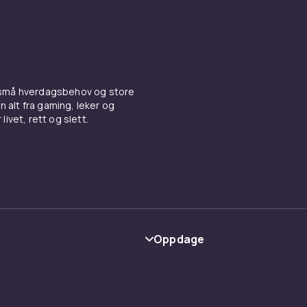
 små hverdagsbehov og store
n alt fra gaming, leker og
livet, rett og slett.
Oppdage
Kategorier
Varemerker