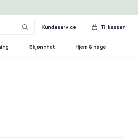
Kundeservice
Til kassen
ning
Skjønnhet
Hjem & hage