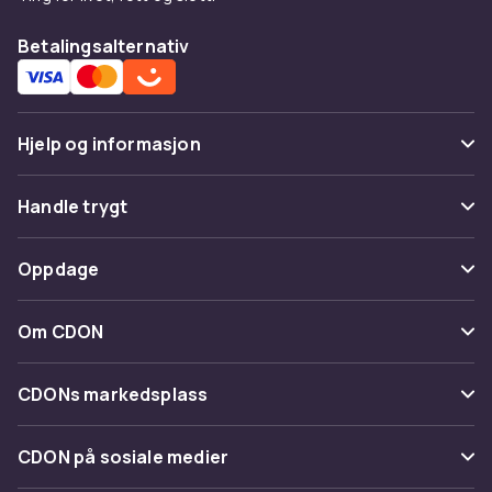
Betalingsalternativ
Hjelp og informasjon
Vanlige spørsmål
Handle trygt
Spor pakke
Betaling
Oppdage
Angre & returner her
Levering
Kategorier
Kontakt oss
Om CDON
Vilkår & policy
Varemerker
Om oss
Tilbakekallinger
CDONs markedsplass
Guider
Kundeanmeldelser
Merchant Help Center
CDON på sosiale medier
Jobbe på CDON