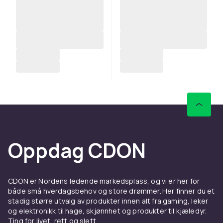
Oppdag CDON
CDON er Nordens ledende markedsplass, og vi er her for
både små hverdagsbehov og store drømmer. Her finner du et
stadig større utvalg av produkter innen alt fra gaming, leker
og elektronikk til hage, skjønnhet og produkter til kjæledyr.
Ting for livet, rett og slett.