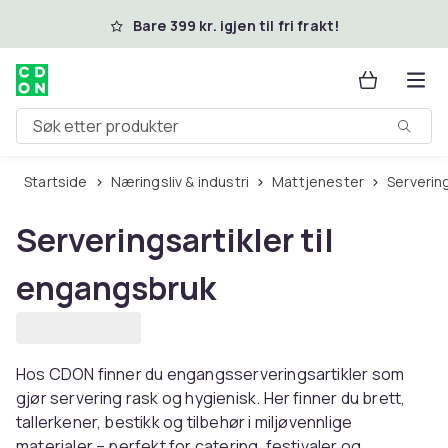
Hopp til hovedinnhold
Bare 399 kr. igjen til fri frakt!
Søk etter produkter
Startside
Næringsliv & industri
Mattjenester
Serverin
Serveringsartikler til
engangsbruk
Hos CDON finner du engangsserveringsartikler som
gjør servering rask og hygienisk. Her finner du brett,
tallerkener, bestikk og tilbehør i miljøvennlige
materialer – perfekt for catering, festivaler og