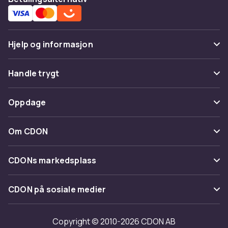
Hjelp og informasjon
Vanlige spørsmål
Handle trygt
Spor pakke
Betaling
Oppdage
Angre & returner her
Levering
Kategorier
Kontakt oss
Om CDON
Vilkår & policy
Varemerker
Om oss
Tilbakekallinger
CDONs markedsplass
Guider
Kundeanmeldelser
Merchant Help Center
CDON på sosiale medier
Jobbe på CDON
Investor relations
Copyright © 2010-2026 CDON AB