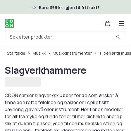
Hopp til hovedinnhold
Bare 399 kr. igjen til fri frakt!
Søk etter produkter
Startside
Musikk
Musikkinstrumenter
Tilbehør til mu
Slagverkhammere
CDON samler slagverksklubber for de som ønsker å
finne den rette følelsen og balansen i spillet sitt,
uavhengig av nivå eller instrument. Her finnes modeller
for alt fra myke og runde toner til mer distinkte angrep,
slik at du kan tilpasse lyden til den musikalske stilen og
situasjonen. Utvalget inkluderer forskjellige materialer,