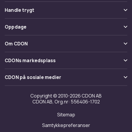
Vanlige spørsmål
Handle trygt
Spor pakke
Betaling
Oppdage
Angre & returner her
Levering
Kategorier
Kontakt oss
Om CDON
Vilkår & policy
Varemerker
Om oss
Tilbakekallinger
CDONs markedsplass
Guider
Kundeanmeldelser
Merchant Help Center
CDON på sosiale medier
Jobbe på CDON
Investor relations
Copyright © 2010-2026 CDON AB
CDON AB, Org.nr: 556406-1702
Tilgjengelighet
Sitemap
Samtykkepreferanser