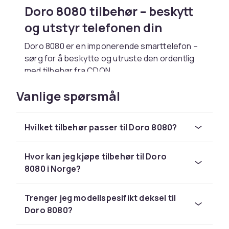
Doro 8080 tilbehør – beskytt
og utstyr telefonen din
Doro 8080 er en imponerende smarttelefon –
sørg for å beskytte og utruste den ordentlig
med tilbehør fra CDON.
Tilbehøret er kompatibelt med Doro 8080 og
Vanlige spørsmål
optimert for din daglige bruk.
Populært tilbehør til Doro
Hvilket tilbehør passer til Doro 8080?
8080
Riktig deksel beskytter din Doro 8080 mot riper
Hvor kan jeg kjøpe tilbehør til Doro
og fall uten unødvendig vekt. Velg mellom
8080 i Norge?
tynne transparente deksler, robuste
støtdempende alternativer eller stilige
Trenger jeg modellspesifikt deksel til
lommebokdeksler. Se
mobildeksler
hos CDON.
Doro 8080?
En oppgradert hurtiglader gjør stor forskjell i