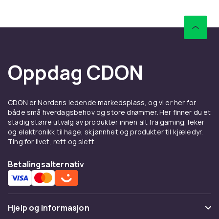
hverdagen. Med en kompatibel USB-C PD-
lader kan du lade Doro 8080 vesentlig raskere
enn med standardladeren. Utforsk vores
mobilladere
hos CDON.
Mer tilbehør til Doro-
Oppdag CDON
telefoner
Se hele Doro tilbehørssortimentet –
CDON er Nordens ledende markedsplass, og vi er her for
tilbehørssortimentet for alle Doro-modeller
både små hverdagsbehov og store drømmer. Her finner du et
hos CDON.
stadig større utvalg av produkter innen alt fra gaming, leker
og elektronikk til hage, skjønnhet og produkter til kjæledyr.
Handle Doro 8080-tilbehør hos CDON og nyt
Ting for livet, rett og slett.
rask levering, enkle returer og bredt
sortiment. Vi har alt du trenger i 2026.
Betalingsalternativ
Hjelp og informasjon