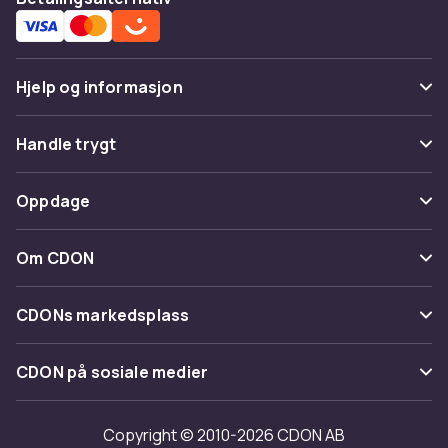
Hjelp og informasjon
Vanlige spørsmål
Handle trygt
Spor pakke
Betaling
Oppdage
Angre & returner her
Levering
Kategorier
Kontakt oss
Om CDON
Vilkår & policy
Varemerker
Om oss
Tilbakekallinger
CDONs markedsplass
Guider
Kundeanmeldelser
Merchant Help Center
CDON på sosiale medier
Jobbe på CDON
Investor relations
Copyright © 2010-2026 CDON AB