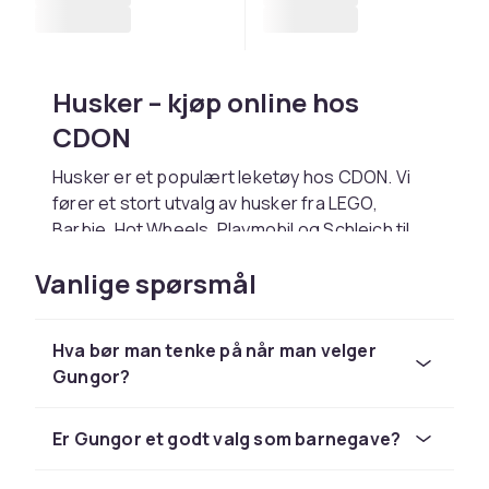
Husker – kjøp online hos
CDON
Husker er et populært leketøy hos CDON. Vi
fører et stort utvalg av husker fra LEGO,
Barbie, Hot Wheels, Playmobil og Schleich til
konkurransedyktige priser.
Vanlige spørsmål
Velg husker basert på barnets alder og
interesser. Hos CDON handler du trygt med
rask levering og enkel retur.
Hva bør man tenke på når man velger
Gungor?
Utforsk hele lekesortimentet hos CDON.
Hos CDON finner du husker fra LEGO, Barbie og
Schleich til konkurransedyktige priser med
Er Gungor et godt valg som barnegave?
rask levering og enkel retur.