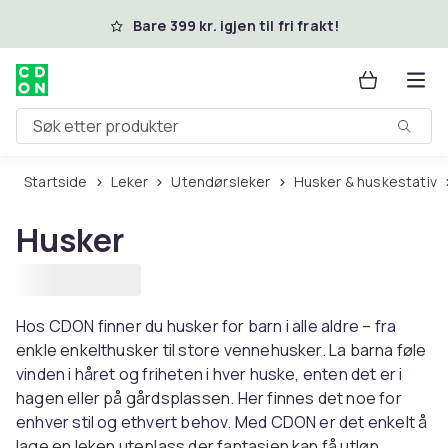
Hopp til hovedinnhold
Bare 399 kr. igjen til fri frakt!
Søk etter produkter
Startside
Leker
Utendørsleker
Husker & huskestativ
Husker
Hos CDON finner du husker for barn i alle aldre – fra
enkle enkelthusker til store vennehusker. La barna føle
vinden i håret og friheten i hver huske, enten det er i
hagen eller på gårdsplassen. Her finnes det noe for
enhver stil og ethvert behov. Med CDON er det enkelt å
lage en leken uteplass der fantasien kan få utløp.