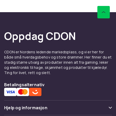
Sammenlign produkter og les
kundeanmeldelser for å finne beste leketøy. Vi
har et stort sortiment til alle budsjetter.
Hos CDON finner du husker fra LEGO, Barbie og
Schleich til konkurransedyktige priser med
Oppdag CDON
rask levering og enkel retur.
Sammenlign produkter og les
kundeanmeldelser for å finne beste leketøy. Vi
CDON er Nordens ledende markedsplass, og vi er her for
har et stort sortiment til alle budsjetter.
både små hverdagsbehov og store drømmer. Her finner du et
stadig større utvalg av produkter innen alt fra gaming, leker
Hos CDON finner du husker fra LEGO, Barbie og
og elektronikk til hage, skjønnhet og produkter til kjæledyr.
Schleich til konkurransedyktige priser med
Ting for livet, rett og slett.
rask levering og enkel retur.
Betalingsalternativ
Sammenlign produkter og les
kundeanmeldelser for å finne beste leketøy. Vi
har et stort sortiment til alle budsjetter.
Hos CDON finner du husker fra LEGO, Barbie og
Hjelp og informasjon
Schleich til konkurransedyktige priser med