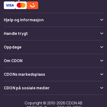
Hjelp og informasjon
Vanlige spørsmål
Handle trygt
Spor pakke
Betaling
Oppdage
Angre & returner her
Levering
Kategorier
Kontakt oss
Om CDON
Vilkår & policy
Varemerker
Om oss
Tilbakekallinger
CDONs markedsplass
Guider
Kundeanmeldelser
Merchant Help Center
CDON på sosiale medier
Jobbe på CDON
Investor relations
Copyright © 2010-2026 CDON AB