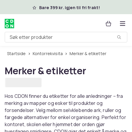
Hopp til hovedinnhold
Bare 399 kr. igjen til fri frakt!
Søk etter produkter
Startside
Kontorrekvisita
Merker & etiketter
Merker & etiketter
Hos CDON finner du etiketter for alle anledninger – fra
merking av mapper og esker til produkter og
forsendelser. Velg mellom selvklebende ark, ruller og
fargede alternativer for enkel organisering. Perfekt for
kontoret, skolen eller hjemmet der orden gjør
hverdagen smidigere. CDON gjør det enkelt å merke og