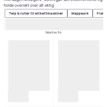
holde oversikt over alt viktig.
Teip & ruller til etikettmaskiner
Mappeark
Frakt
Side 6 av 84