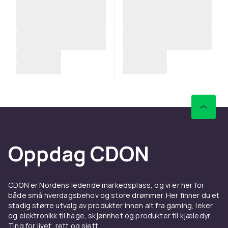
Oppdag CDON
CDON er Nordens ledende markedsplass, og vi er her for
både små hverdagsbehov og store drømmer. Her finner du et
stadig større utvalg av produkter innen alt fra gaming, leker
og elektronikk til hage, skjønnhet og produkter til kjæledyr.
Ting for livet, rett og slett.