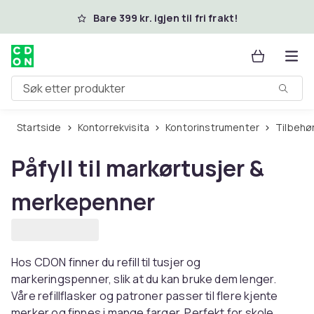
Hopp til hovedinnhold
Bare 399 kr. igjen til fri frakt!
Søk etter produkter
Startside
Kontorrekvisita
Kontorinstrumenter
Tilbehø
Påfyll til markørtusjer &
merkepenner
Hos CDON finner du refill til tusjer og
markeringspenner, slik at du kan bruke dem lenger.
Våre refillflasker og patroner passer til flere kjente
merker og finnes i mange farger. Perfekt for skole,