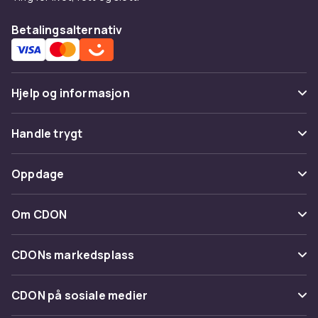
Betalingsalternativ
Hjelp og informasjon
Vanlige spørsmål
Handle trygt
Spor pakke
Betaling
Oppdage
Angre & returner her
Levering
Kategorier
Kontakt oss
Om CDON
Vilkår & policy
Varemerker
Om oss
Tilbakekallinger
CDONs markedsplass
Guider
Kundeanmeldelser
Merchant Help Center
CDON på sosiale medier
Jobbe på CDON