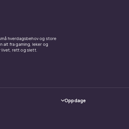
 små hverdagsbehov og store
n alt fra gaming, leker og
livet, rett og slett.
Oppdage
Kategorier
Varemerker