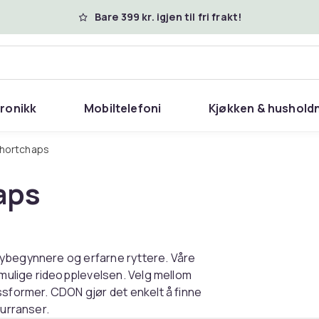
Bare 399 kr. igjen til fri frakt!
tronikk
Mobiltelefoni
Kjøkken & hushold
 shortchaps
aps
nybegynnere og erfarne ryttere. Våre
t mulige rideopplevelsen. Velg mellom
ssformer. CDON gjør det enkelt å finne
kurranser.