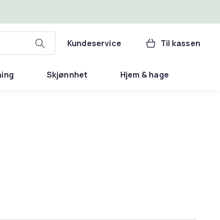
Kundeservice
Til kassen
ning
Skjønnhet
Hjem & hage