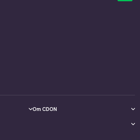
Om CDON
Om oss
Kundeanmeldelser