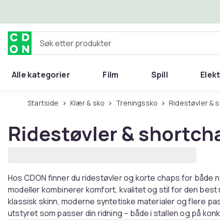
Hopp til hovedinnhold
Søk etter produkter
Alle kategorier
Film
Spill
Elek
Startside
Klær & sko
Treningssko
Ridestøvler &
Ridestøvler & shortch
Hos CDON finner du ridestøvler og korte chaps for både 
modeller kombinerer komfort, kvalitet og stil for den bes
klassisk skinn, moderne syntetiske materialer og flere pa
utstyret som passer din ridning – både i stallen og på kon