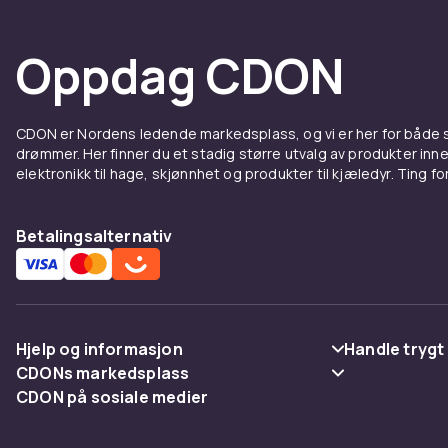
Oppdag CDON
CDON er Nordens ledende markedsplass, og vi er her for både
drømmer. Her finner du et stadig større utvalg av produkter inne
elektronikk til hage, skjønnhet og produkter til kjæledyr. Ting for 
Betalingsalternativ
Hjelp og informasjon
Handle trygt
CDONs markedsplass
Vanlige spørsmål
Betaling
CDON på sosiale medier
Merchant Help Center
Spor pakke
Levering