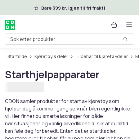
Hopp til hovedinnhold
Bare 399 kr. igjen til fri frakt!
Søk etter produkter
Startside
Kjøretøy & deler
Tilbehør til kjøretøydeler
Starthjelpapparater
CDON samler produkter for start av kjøretøy som
hjelper deg å komme i gang selv når bilen egentlig ikke
vil. Her finner du smarte løsninger for både
nødsituasjoner og vanlig bilvedlikehold, slik at du alltid
kan føle deg forberedt. Enten det er startkabler,
boostere eller tilbehør, får du noe som gjør jobben din