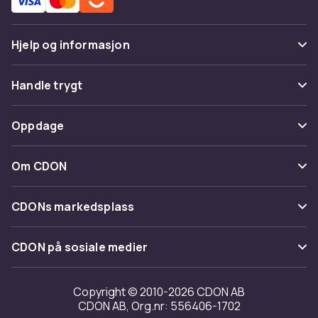
Hjelp og informasjon
Vanlige spørsmål
Handle trygt
Spor pakke
Betaling
Oppdage
Angre & returner her
Levering
Kategorier
Kontakt oss
Om CDON
Vilkår & policy
Varemerker
Om oss
Tilbakekallinger
CDONs markedsplass
Guider
Kundeanmeldelser
Merchant Help Center
CDON på sosiale medier
Jobbe på CDON
Investor relations
Copyright © 2010-2026 CDON AB
CDON AB, Org.nr: 556406-1702
Tilgjengelighet