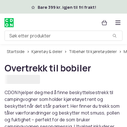
Hopp til hovedinnhold
Bare 399 kr. igjen til fri frakt!
Søk etter produkter
Startside
Kjøretøy & deler
Tilbehør til kjøretøydeler
Overtrekk til bobiler
CDON hjelper deg med å finne beskyttelsestrekk til
campingvogner som holder kjøretøyet rent og
beskyttet når det står parkert. Her finner du trekk som
tåler værforandringer og beskytter mot smuss, pollen
og fuktighet – perfekt for de som bruker
campingvognen sesongmessig. Utvalget inkluderer