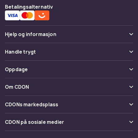
Betalingsalternativ
Hjelp og informasjon
Vanlige spørsmål
Handle trygt
Spor pakke
Betaling
Oppdage
Angre & returner her
Levering
Kategorier
Kontakt oss
Om CDON
Vilkår & policy
Varemerker
Om oss
Tilbakekallinger
CDONs markedsplass
Guider
Kundeanmeldelser
Merchant Help Center
CDON på sosiale medier
Jobbe på CDON