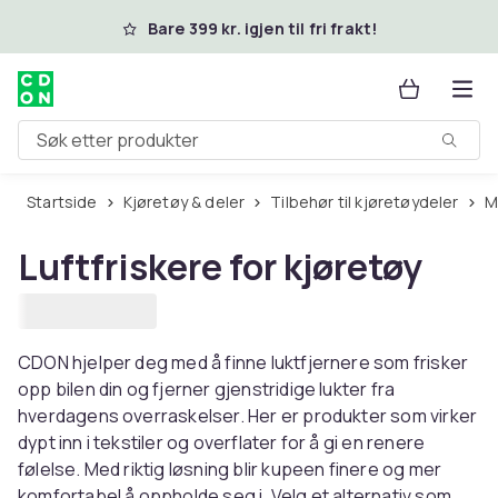
Hopp til hovedinnhold
Bare 399 kr. igjen til fri frakt!
Søk etter produkter
Startside
Kjøretøy & deler
Tilbehør til kjøretøydeler
Luftfriskere for kjøretøy
CDON hjelper deg med å finne luktfjernere som frisker
opp bilen din og fjerner gjenstridige lukter fra
hverdagens overraskelser. Her er produkter som virker
dypt inn i tekstiler og overflater for å gi en renere
følelse. Med riktig løsning blir kupeen finere og mer
komfortabel å oppholde seg i. Velg et alternativ som