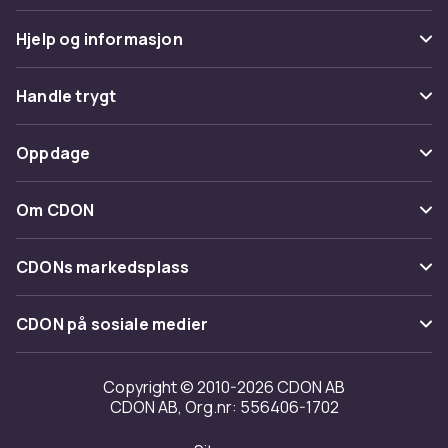
Hjelp og informasjon
Vanlige spørsmål
Handle trygt
Spor pakke
Betaling
Oppdage
Angre & returner her
Levering
Kategorier
Kontakt oss
Om CDON
Vilkår & policy
Varemerker
Om oss
Tilbakekallinger
CDONs markedsplass
Guider
Kundeanmeldelser
Merchant Help Center
CDON på sosiale medier
Jobbe på CDON
Investor relations
Copyright © 2010-2026 CDON AB
CDON AB, Org.nr: 556406-1702
Tilgjengelighet