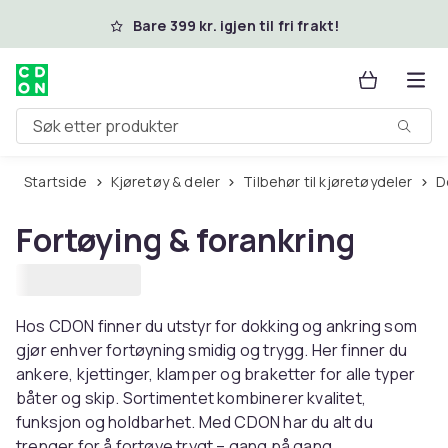
Hopp til hovedinnhold
Bare 399 kr. igjen til fri frakt!
Søk etter produkter
Startside
Kjøretøy & deler
Tilbehør til kjøretøydeler
Fortøying & forankring
Hos CDON finner du utstyr for dokking og ankring som
gjør enhver fortøyning smidig og trygg. Her finner du
ankere, kjettinger, klamper og braketter for alle typer
båter og skip. Sortimentet kombinerer kvalitet,
funksjon og holdbarhet. Med CDON har du alt du
trenger for å fortøye trygt – gang på gang.