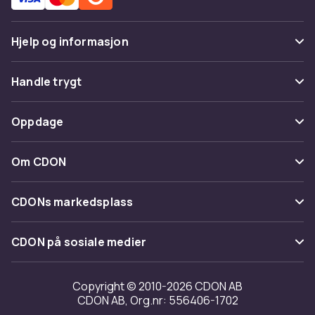
Hjelp og informasjon
Vanlige spørsmål
Handle trygt
Spor pakke
Betaling
Oppdage
Angre & returner her
Levering
Kategorier
Kontakt oss
Om CDON
Vilkår & policy
Varemerker
Om oss
Tilbakekallinger
CDONs markedsplass
Guider
Kundeanmeldelser
Merchant Help Center
CDON på sosiale medier
Jobbe på CDON
Investor relations
Copyright © 2010-2026 CDON AB
CDON AB, Org.nr: 556406-1702
Tilgjengelighet