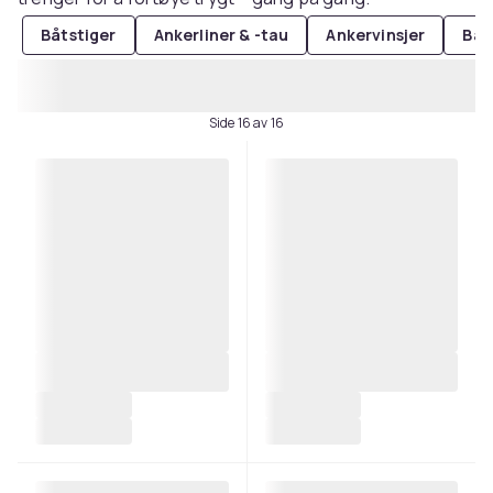
Båtstiger
Ankerliner & -tau
Ankervinsjer
Båt
Side 16 av 16