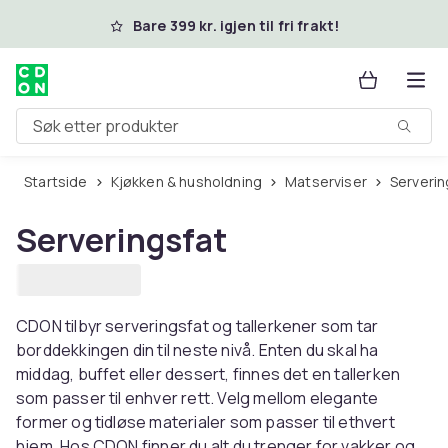
Hopp til hovedinnhold
Bare 399 kr. igjen til fri frakt!
Søk etter produkter
Startside
Kjøkken & husholdning
Matserviser
Serveri
Serveringsfat
CDON tilbyr serveringsfat og tallerkener som tar
borddekkingen din til neste nivå. Enten du skal ha
middag, buffet eller dessert, finnes det en tallerken
som passer til enhver rett. Velg mellom elegante
former og tidløse materialer som passer til ethvert
hjem. Hos CDON finner du alt du trenger for vakker og