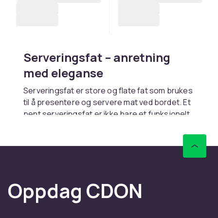
Serveringsfat – anretning
med eleganse
Serveringsfat er store og flate fat som brukes
til å presentere og servere mat ved bordet. Et
pent serveringsfat er ikke bare et funksjonelt
redskap, men en estetisk ramme rundt maten
som gjør presentasjonen mer innbydende og
festlig. Fra konfirmationsmiddagen og
bryllupsbuffeten til hverdagslig servering av
kjøtt og grønnsaker, er serveringsfat alltid
Oppdag CDON
nyttige å ha.
Størrelser og former