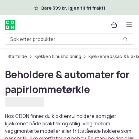
Hopp til hovedinnhold
Bare 399 kr. igjen til fri frakt!
Søk etter produkter
Startside
Kjøkken & husholdning
Kjøkkenredskap & kjøkk
Beholdere & automater for
papirlommetørkle
Hos CDON finner du kjøkkenrullholdere som gjør
kjøkkenet både praktisk og stilig. Velg mellom
veggmonterte modeller eller frittstående holdere som
passer til ulike overflater og behov. En stabil holder gjør