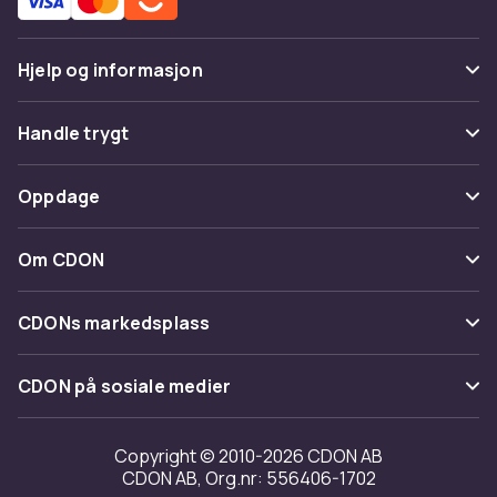
Hjelp og informasjon
Vanlige spørsmål
Handle trygt
Spor pakke
Betaling
Oppdage
Angre & returner her
Levering
Kategorier
Kontakt oss
Om CDON
Vilkår & policy
Varemerker
Om oss
Tilbakekallinger
CDONs markedsplass
Guider
Kundeanmeldelser
Merchant Help Center
CDON på sosiale medier
Jobbe på CDON
Investor relations
Copyright © 2010-2026 CDON AB
CDON AB, Org.nr: 556406-1702
Tilgjengelighet