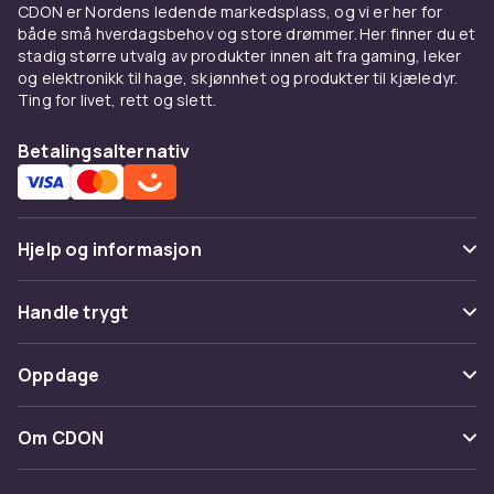
metallredskaper i kasseroller med nonstick-
CDON er Nordens ledende markedsplass, og vi er her for
belegg for å unngå riper. Rustfritt stål og
både små hverdagsbehov og store drømmer. Her finner du et
stadig større utvalg av produkter innen alt fra gaming, leker
støpejern tåler hard bruk men krever spesiell
og elektronikk til hage, skjønnhet og produkter til kjæledyr.
rengjøring. Oppbevar kasserollene stablet
Ting for livet, rett og slett.
med beskyttende underlag for å unngå riper.
Kontroller at lokk og håndtak sitter godt fast
Betalingsalternativ
og tåler ovntemperaturer dersom du ønsker å
bruke kasserollen i ovnen.
Hjelp og informasjon
Vanlige spørsmål
Handle trygt
Spor pakke
Betaling
Oppdage
Angre & returner her
Levering
Kategorier
Kontakt oss
Om CDON
Vilkår & policy
Varemerker
Om oss