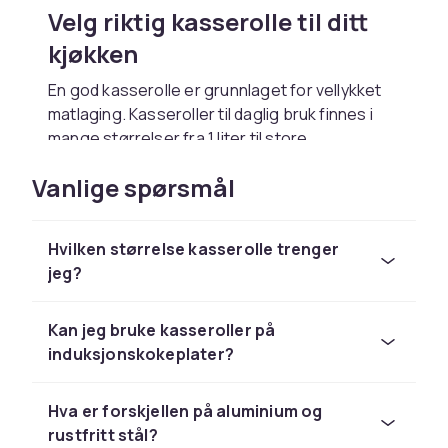
Velg riktig kasserolle til ditt
kjøkken
En god kasserolle er grunnlaget for vellykket
matlaging. Kasseroller til daglig bruk finnes i
mange størrelser fra 1 liter til store
suppekasseroller på 8 liter og mer. Materialet
Vanlige spørsmål
påvirker varmefordeling, holdbarhet og
vedlikehold. Rustfritt stål er populært for sin
holdbarhet og nøytrale smak, mens aluminium
Hvilken størrelse kasserolle trenger
er lett og varmes opp raskt og jevnt.
jeg?
Kasseroller med nonstick-belegg gjør det
enkelt å tilberede melkebaserte sauser og
andre delikate retter uten at maten brenner
Kan jeg bruke kasseroller på
fast.
induksjonskokeplater?
Størrelser og materialer til enhver
Hva er forskjellen på aluminium og
anledning
rustfritt stål?