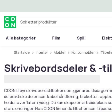
Hopp til hovedinnhold
Søk etter produkter
Alle kategorier
Film
Spill
Elek
Startside
Interiør
Møbler
Kontormøbler
Tilbe
Skrivebordsdeler & -ti
CDON tilbyr skrivebordstilbehør som gjør arbeidsdagen me
du praktiske deler som kabelhåndtering, braketter, oppb
holder overflaten ryddig. Du kan skape en arbeidsplass so
store endringer. Hos CDON finner du tilbehør som tilpasser