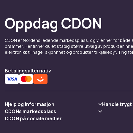
Skjermforhøye
Oppdag CDON
ergonomisk hø
forhøyere med
skjermhøyde 
minsker nakk
CDON er Nordens ledende markedsplass, og vi er her for både
drømmer. Her finner du et stadig større utvalg av produkter inne
Ønsker du en 
elektronikk til hage, skjønnhet og produkter til kjæledyr. Ting for 
der du finne
Bordsk
Betalingsalternativ
Bordskinner m
som bordlamp
system som l
Hjelp og informasjon
Handle trygt
trenger uten 
CDONs markedsplass
Vanlige spørsmål
Betaling
Kabelgjennomfø
CDON på sosiale medier
Merchant Help Center
bordplaten og
Spor pakke
Levering
gjennomføring