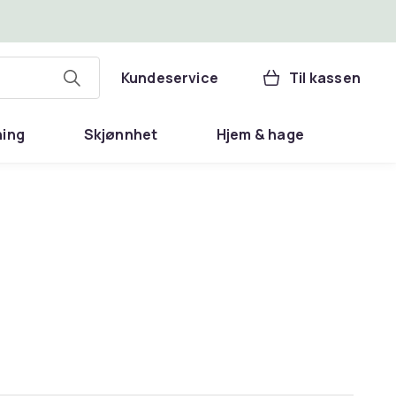
Kundeservice
Til kassen
ning
Skjønnhet
Hjem & hage