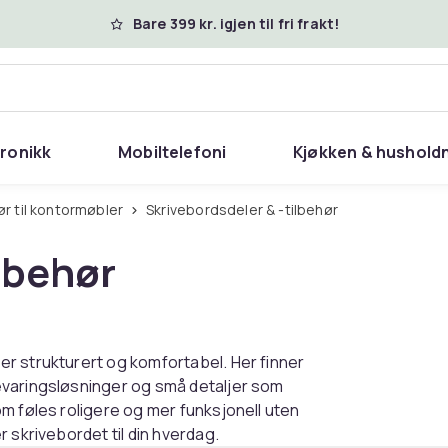
Bare 399 kr. igjen til fri frakt!
tronikk
Mobiltelefoni
Kjøkken & hushold
hør til kontormøbler
Skrivebordsdeler & -tilbehør
lbehør
r strukturert og komfortabel. Her finner
evaringsløsninger og små detaljer som
m føles roligere og mer funksjonell uten
 skrivebordet til din hverdag.