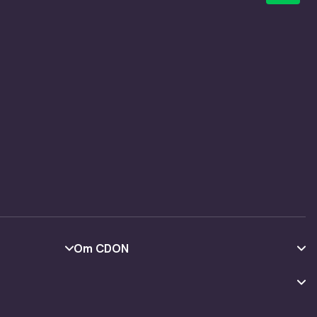
r
itet. God
m
rmøbler
tilbehør
ulært
u
Om CDON
Om oss
Kundeanmeldelser
 ned på