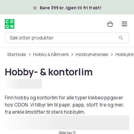
Hopp til hovedinnhold
Bare 399 kr. igjen til fri frakt!
Søk etter produkter
Startside
Hobby & håntverk
Hobbymateriale
Hobbykl
Hobby- & kontorlim
Finn hobby og kontorlim for alle typer klebeoppgaver
hos CDON. Vi tilbyr lim til papir, papp, stoff, tre og mer,
fra enkle limstifter til sterk hobbylim.
Side 1 av 11