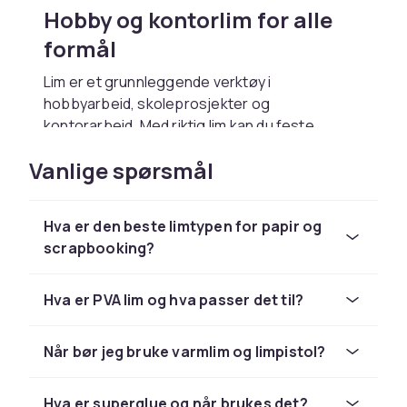
Hobby og kontorlim for alle
formål
Lim er et grunnleggende verktøy i
hobbyarbeid, skoleprosjekter og
kontorarbeid. Med riktig lim kan du feste
nesten alle materialer til hverandre på en
Vanlige spørsmål
holdbar og pålitelig måte. Hos CDON finner du
et bredt utvalg av hobby og kontorlim, fra
enkle limstifter og limtuber til sterkere
Hva er den beste limtypen for papir og
hobbylim og spesiallim.
scrapbooking?
Valg av riktig lim avhenger av materialene du
skal lime og det endelige bruksformålet. Et
Hva er PVA lim og hva passer det til?
godt utvalg av lim sikrer at du alltid har riktig
produkt tilgjengelig for ethvert prosjekt, enten
det er et skoleoppdrag, et hobbyprosjekt eller
Når bør jeg bruke varmlim og limpistol?
et reparasjonsarbeid.
Hva er superglue og når brukes det?