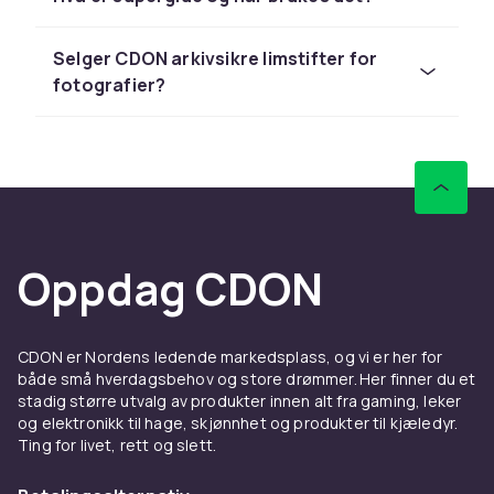
Limstifter for papir og lette
materialer
Selger CDON arkivsikre limstifter for
Limstifter er det mest praktiske limet for
fotografier?
papirbasert arbeid. De er enkle å bruke,
klattfrie og gir et jevnt limlag uten søl.
Limstifter egner seg godt for barn og er et
fast inventar i skolesekker og på kontorer. De
finnes i ulike størrelser og styrker, fra
miniformat til store kontormodeller.
Oppdag CDON
For hobbyprosjekter som scrapbooking og
kortlaging er limstifter populære fordi de gir en
flat og ren liming uten bulker i papiret. Noen
limstifter er spesielt formulert for fotografier
CDON er Nordens ledende markedsplass, og vi er her for
både små hverdagsbehov og store drømmer. Her finner du et
og gir en arkivsikker liming som ikke ødelegger
stadig større utvalg av produkter innen alt fra gaming, leker
bildene over tid.
og elektronikk til hage, skjønnhet og produkter til kjæledyr.
Ting for livet, rett og slett.
PVA lim for allsidig bruk