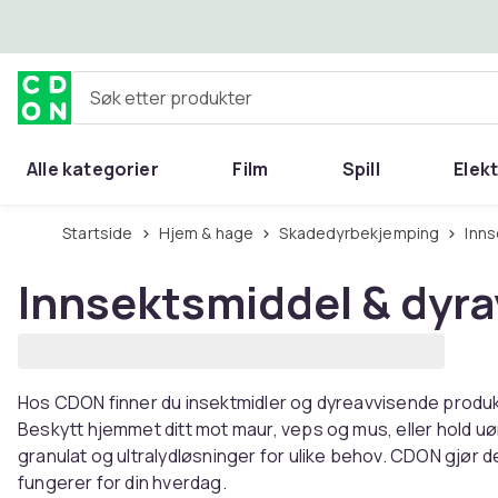
Hopp til hovedinnhold
Søk etter produkter
Alle kategorier
Film
Spill
Elek
Startside
Hjem & hage
Skadedyrbekjemping
Inn
Innsektsmiddel & dyr
Hos CDON finner du insektmidler og dyreavvisende produk
Beskytt hjemmet ditt mot maur, veps og mus, eller hold u
granulat og ultralydløsninger for ulike behov. CDON gjør 
fungerer for din hverdag.