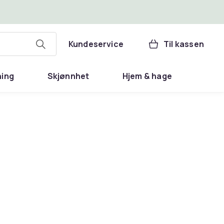
Kundeservice
Til kassen
ning
Skjønnhet
Hjem & hage