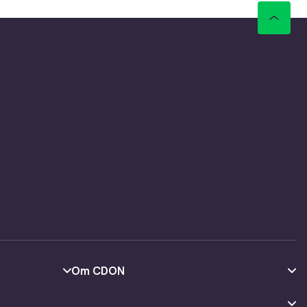
Om CDON
Om oss