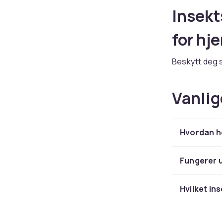
Insekt
for hj
Beskytt deg s
fra CDON. Vi h
gnagere og k
Vanlig
Foreb
Hvordan ho
Avvisende mid
skadedyrene a
skadedyrfelle
Fungerer 
Hvilket in