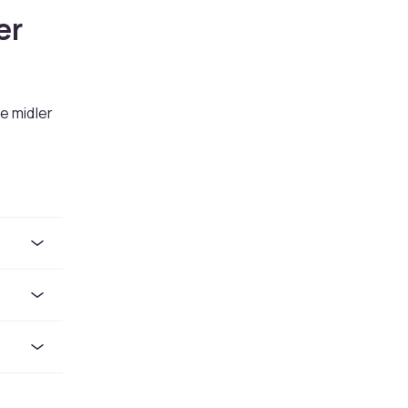
er
e midler
holder
Har
ler
og