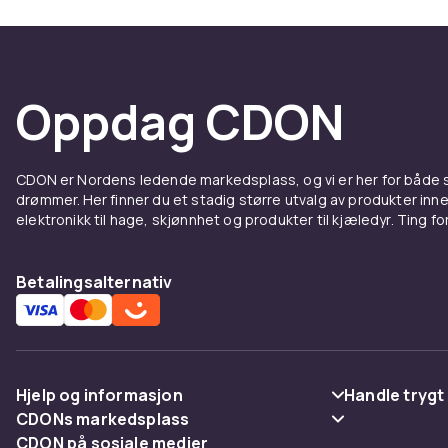
Oppdag CDON
CDON er Nordens ledende markedsplass, og vi er her for både
drømmer. Her finner du et stadig større utvalg av produkter inne
elektronikk til hage, skjønnhet og produkter til kjæledyr. Ting for 
Betalingsalternativ
Hjelp og informasjon
Handle trygt
CDONs markedsplass
Vanlige spørsmål
Betaling
CDON på sosiale medier