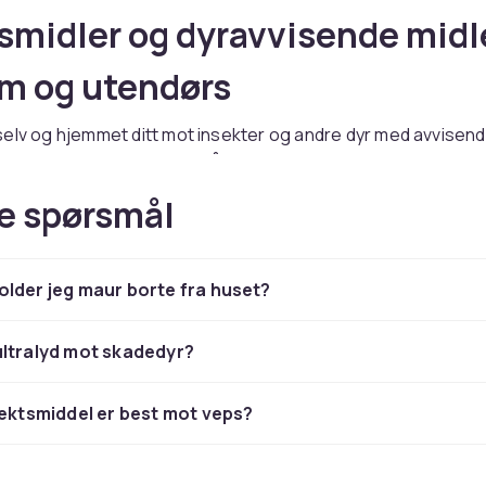
smidler og dyravvisende midl
em og utendørs
elv og hjemmet ditt mot insekter og andre dyr med avvisend
ar alt fra
myggmiddel
og flåttspray til ultralydsenheter som 
atter borte fra hagen.
e spørsmål
ygg og bekjemp
lder jeg maur borte fra huset?
ler er perfekte for å forebygge problemer før de oppstår. 
llerede flyttet inn, kan du kombinere med
bekjempningsmid
r
for rask innsats. Kjøp trygt på CDON med rask levering.
ultralyd mot skadedyr?
sektsmiddel er best mot veps?