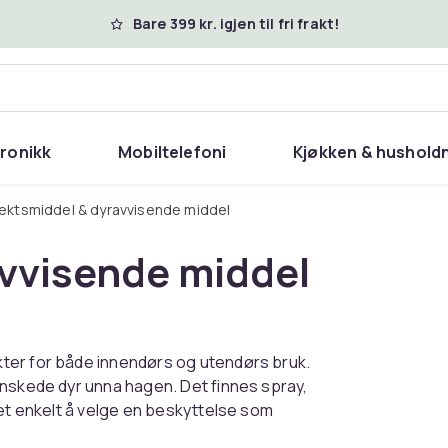
Bare 399 kr. igjen til fri frakt!
tronikk
Mobiltelefoni
Kjøkken & hushold
sektsmiddel & dyravvisende middel
avvisende middel
ter for både innendørs og utendørs bruk.
ønskede dyr unna hagen. Det finnes spray,
det enkelt å velge en beskyttelse som