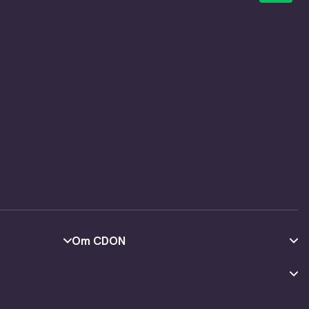
Om CDON
Om oss
Kundeanmeldelser