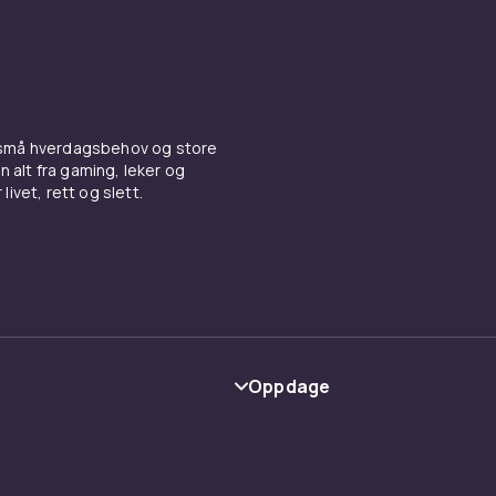
 små hverdagsbehov og store
n alt fra gaming, leker og
livet, rett og slett.
Oppdage
Kategorier
Varemerker