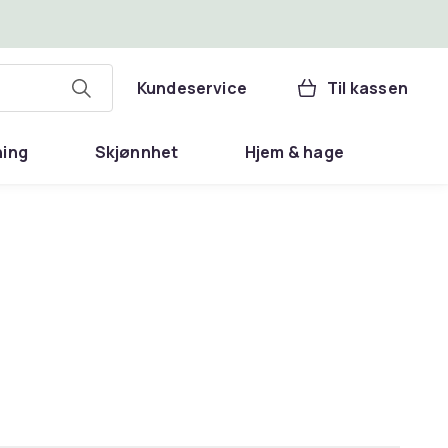
Kundeservice
Til kassen
ning
Skjønnhet
Hjem & hage