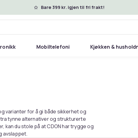
Bare 399 kr. igjen til fri frakt!
tronikk
Mobiltelefoni
Kjøkken & hushold
og varianter for å gi både sikkerhet og
stra tynne alternativer og strukturerte
er, kan du stole på at CDON har trygge og
og avslappet.