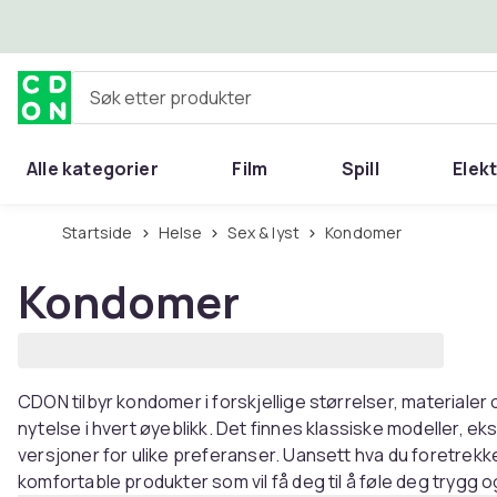
Hopp til hovedinnhold
Søk etter produkter
Alle kategorier
Film
Spill
Elek
Startside
Helse
Sex & lyst
Kondomer
Kondomer
CDON tilbyr kondomer i forskjellige størrelser, materialer 
nytelse i hvert øyeblikk. Det finnes klassiske modeller, ek
versjoner for ulike preferanser. Uansett hva du foretrekk
komfortable produkter som vil få deg til å føle deg trygg 