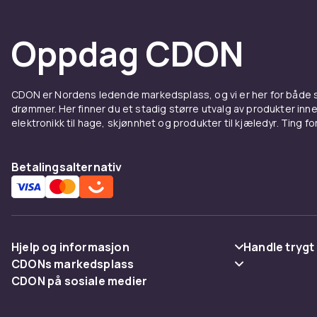
Oppdag CDON
CDON er Nordens ledende markedsplass, og vi er her for både
drømmer. Her finner du et stadig større utvalg av produkter inne
elektronikk til hage, skjønnhet og produkter til kjæledyr. Ting for 
Betalingsalternativ
Hjelp og informasjon
Handle trygt
CDONs markedsplass
Vanlige spørsmål
Betaling
CDON på sosiale medier
Merchant Help Center
Spor pakke
Levering