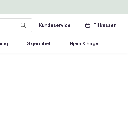
Kundeservice
Til kassen
ning
Skjønnhet
Hjem & hage