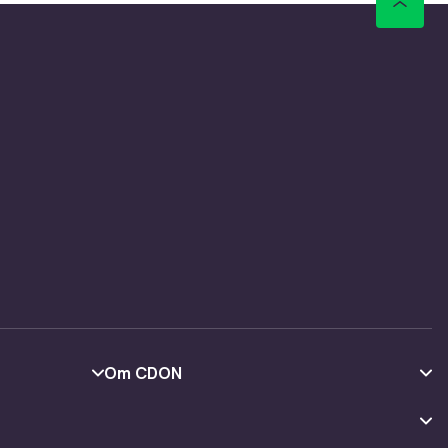
Om CDON
Om oss
Kundeanmeldelser