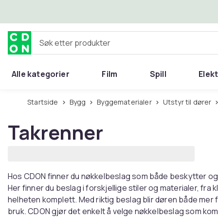
Hopp til hovedinnhold
Søk etter produkter
Alle kategorier
Film
Spill
Elek
Startside
Bygg
Byggematerialer
Utstyr til dører
Takrenner
Hos CDON finner du nøkkelbeslag som både beskytter og f
Her finner du beslag i forskjellige stiler og materialer, fra
helheten komplett. Med riktig beslag blir døren både mer f
bruk. CDON gjør det enkelt å velge nøkkelbeslag som kom