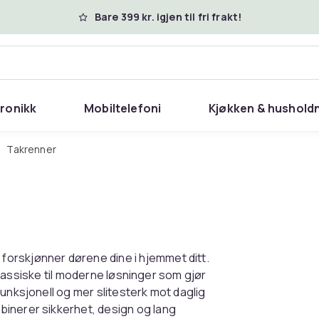
Bare 399 kr. igjen til fri frakt!
tronikk
Mobiltelefoni
Kjøkken & hushold
Takrenner
orskjønner dørene dine i hjemmet ditt.
 klassiske til moderne løsninger som gjør
unksjonell og mer slitesterk mot daglig
binerer sikkerhet, design og lang