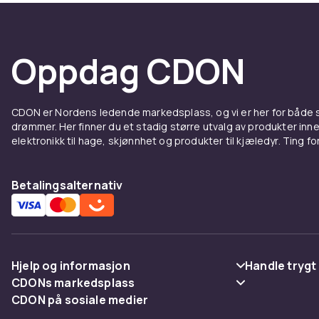
Oppdag CDON
CDON er Nordens ledende markedsplass, og vi er her for både
drømmer. Her finner du et stadig større utvalg av produkter inne
elektronikk til hage, skjønnhet og produkter til kjæledyr. Ting for 
Betalingsalternativ
Hjelp og informasjon
Handle trygt
CDONs markedsplass
Vanlige spørsmål
Betaling
CDON på sosiale medier
Merchant Help Center
Spor pakke
Levering