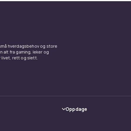
 små hverdagsbehov og store
n alt fra gaming, leker og
livet, rett og slett.
Oppdage
Kategorier
Varemerker