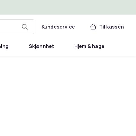
Kundeservice
Til kassen
ning
Skjønnhet
Hjem & hage