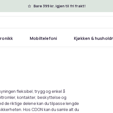
Bare 399 kr. igjen til fri frakt!
tronikk
Mobiltelefoni
Kjøkken & hushold
syningen fleksibel, trygg og enkel å
ltromler, kontakter, beskyttelse og
ed de riktige delene kan du tilpasse lengde
v sikkerheten. Hos CDON kan du samle alt du