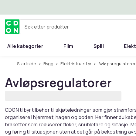
Hopp til hovedinnhold
Søk etter produkter
Alle kategorier
Film
Spill
Elek
Startside
Bygg
Elektrisk utstyr
Avløpsregulatorer
Avløpsregulatorer
CDON tilbyr tilbehør til skjøteledninger som gjør strømfor
organisere i hjemmet, hagen og boden. Her finner du kabe
braketter som reduserer floker, snublefare og slitasje. M
og føring til situasjonen uten at det går på bekostning a