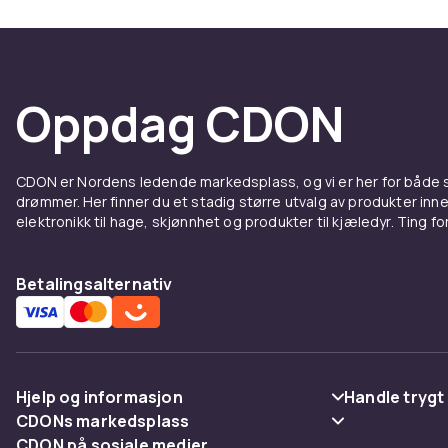
Oppdag CDON
CDON er Nordens ledende markedsplass, og vi er her for både
drømmer. Her finner du et stadig større utvalg av produkter inne
elektronikk til hage, skjønnhet og produkter til kjæledyr. Ting for 
Betalingsalternativ
Hjelp og informasjon
Handle trygt
CDONs markedsplass
Vanlige spørsmål
Betaling
CDON på sosiale medier