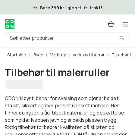
Hopp til hovedinnhold
Bare 399 kr. igjen til fri frakt!
Søk etter produkter
Startside
Bygg
Verktøy
Verktøytilbehør
Tilbehør ti
Tilbehør til malerruller
CDON tilbyr tilbehør for sveising som gjør arbeidet
stabilt, sikkert og mer presist uansett metode. Her
finner du dyser, tråd, tilsettmaterialer og beskyttelse
som holder lysbuen jevn og arbeidsplassen trygg.
Riktig tilbehør forbedrer kvaliteten på skjøten og
reduserer etterarbeid. Med CDON får du en helhet der