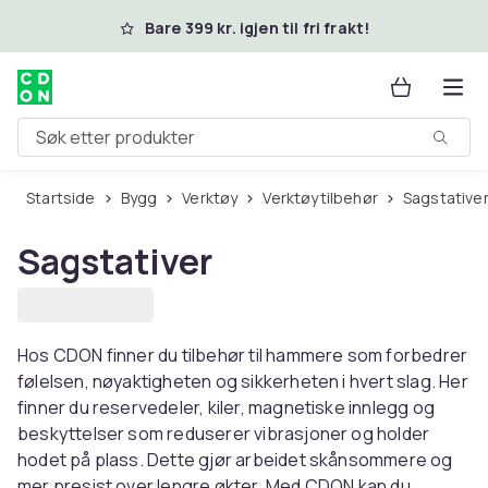
Hopp til hovedinnhold
Bare 399 kr. igjen til fri frakt!
Søk etter produkter
Startside
Bygg
Verktøy
Verktøytilbehør
Sagstative
Sagstativer
Hos CDON finner du tilbehør til hammere som forbedrer
følelsen, nøyaktigheten og sikkerheten i hvert slag. Her
finner du reservedeler, kiler, magnetiske innlegg og
beskyttelser som reduserer vibrasjoner og holder
hodet på plass. Dette gjør arbeidet skånsommere og
mer presist over lengre økter. Med CDON kan du