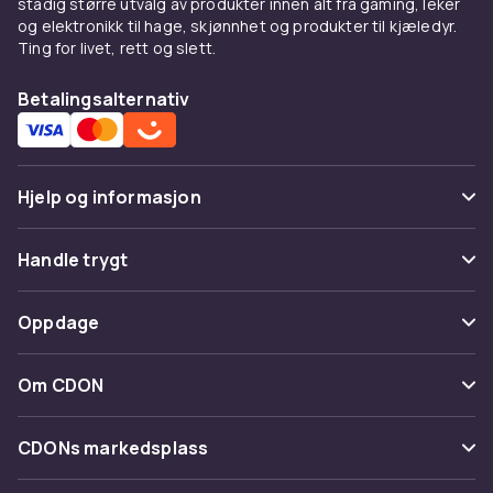
stadig større utvalg av produkter innen alt fra gaming, leker
og elektronikk til hage, skjønnhet og produkter til kjæledyr.
Ting for livet, rett og slett.
Betalingsalternativ
Hjelp og informasjon
Vanlige spørsmål
Handle trygt
Spor pakke
Betaling
Oppdage
Angre & returner her
Levering
Kategorier
Kontakt oss
Om CDON
Vilkår & policy
Varemerker
Om oss
Tilbakekallinger
CDONs markedsplass
Guider
Kundeanmeldelser