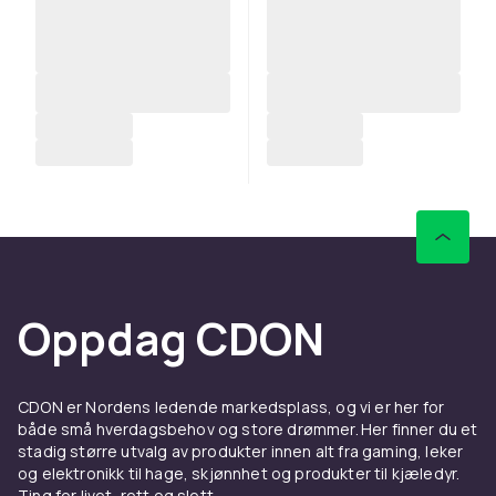
Oppdag CDON
CDON er Nordens ledende markedsplass, og vi er her for
både små hverdagsbehov og store drømmer. Her finner du et
stadig større utvalg av produkter innen alt fra gaming, leker
og elektronikk til hage, skjønnhet og produkter til kjæledyr.
Ting for livet, rett og slett.