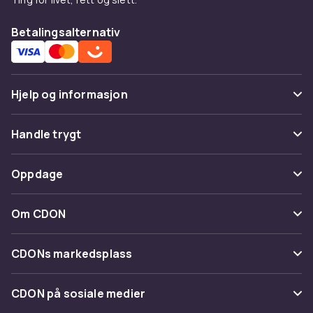
Betalingsalternativ
Hjelp og informasjon
Vanlige spørsmål
Handle trygt
Spor pakke
Betaling
Oppdage
Angre & returner her
Levering
Kategorier
Kontakt oss
Om CDON
Vilkår & policy
Varemerker
Om oss
Tilbakekallinger
CDONs markedsplass
Guider
Kundeanmeldelser
Merchant Help Center
CDON på sosiale medier
Jobbe på CDON