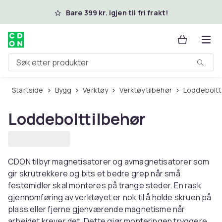
Hopp til hovedinnhold
Bare 399 kr. igjen til fri frakt!
Søk etter produkter
Startside
Bygg
Verktøy
Verktøytilbehør
Loddeboltt
Loddebolttilbehør
CDON tilbyr magnetisatorer og avmagnetisatorer som
gir skrutrekkere og bits et bedre grep når små
festemidler skal monteres på trange steder. En rask
gjennomføring av verktøyet er nok til å holde skruen på
plass eller fjerne gjenværende magnetisme når
arbeidet krever det. Dette gjør monteringen tryggere