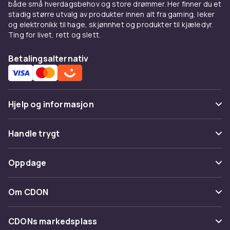
både små hverdagsbehov og store drømmer. Her finner du et
stadig større utvalg av produkter innen alt fra gaming, leker
og elektronikk til hage, skjønnhet og produkter til kjæledyr.
Ting for livet, rett og slett.
Betalingsalternativ
Hjelp og informasjon
Vanlige spørsmål
Handle trygt
Spor pakke
Betaling
Oppdage
Angre & returner her
Levering
Kategorier
Kontakt oss
Om CDON
Vilkår & policy
Varemerker
Om oss
Tilbakekallinger
CDONs markedsplass
Guider