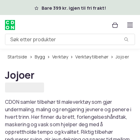
Hopp til hovedinnhold
Bare 399 kr. igjen til fri frakt!
Søk etter produkter
Startside
Bygg
Verktøy
Verktøytilbehør
Jojoer
Jojoer
CDON samler tilbehør til maleverktøy som gjør
undermaling, maling og rengjøring jevnere og penere i
hvert trinn. Her finner du brett, forlengelseshåndtak,
maskering og vask som hjelper deg med å
opprettholde tempo og kvalitet. Riktig tilbehør
reduserer svinn, gir jevn dekning og sparer tid mellom