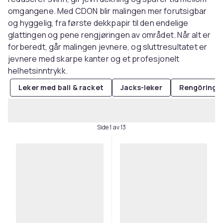
omgangene. Med CDON blir malingen mer forutsigbar
og hyggelig, fra første dekkpapir til den endelige
glattingen og pene rengjøringen av området. Når alt er
forberedt, går malingen jevnere, og sluttresultatet er
jevnere med skarpe kanter og et profesjonelt
helhetsinntrykk.
Leker med ball & racket
Jacks-leker
Rengöring a
Side 1 av 13