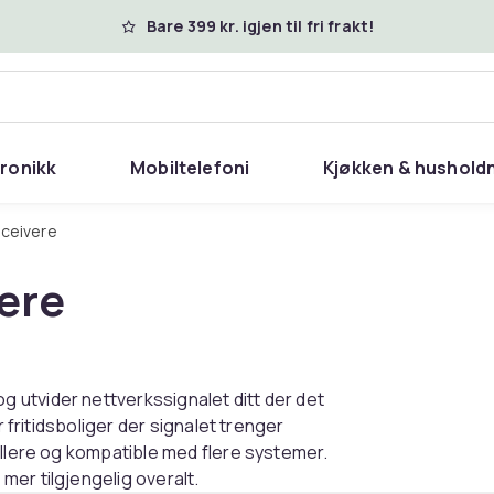
Bare 399 kr. igjen til fri frakt!
tronikk
Mobiltelefoni
Kjøkken & hushold
sceivere
ere
 utvider nettverkssignalet ditt der det
r fritidsboliger der signalet trenger
allere og kompatible med flere systemer.
er tilgjengelig overalt.