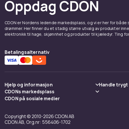
Oppdag CDON
kontoret. Hos
kjente merker
konkurransedy
CDON er Nordens ledende markedsplass, og vi er her for både
infrastruktur, 
drømmer. Her finner du et stadig større utvalg av produkter inne
Moderne nettv
elektronikk til hage, skjønnhet og produkter til kjæledyr. Ting for 
forbindelse t
CDON handler 
Betalingsalternativ
Utforsk hele
Repeat
nettve
Hjelp og informasjon
Handle trygt
CDONs markedsplass
Vanlige spørsmål
Betaling
Repeatere & t
CDON på sosiale medier
Merchant Help Center
kontoret. Hos
Spor pakke
Levering
kjente merker
Copyright © 2010-2026 CDON AB
Angre & returner her
Vilkår & polic
konkurransedy
CDON AB, Org.nr: 556406-1702
infrastruktur, 
Kontakt oss
Tilbakekallin