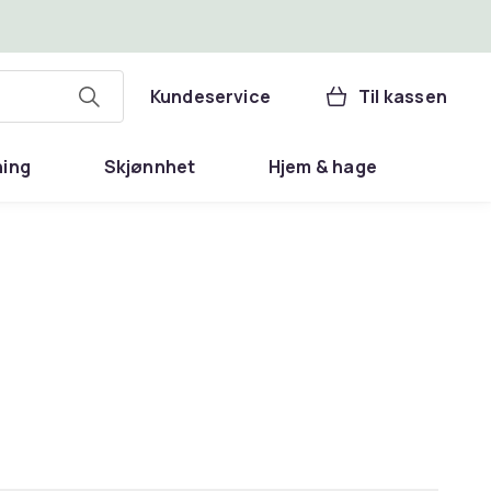
Kundeservice
Til kassen
ning
Skjønnhet
Hjem & hage