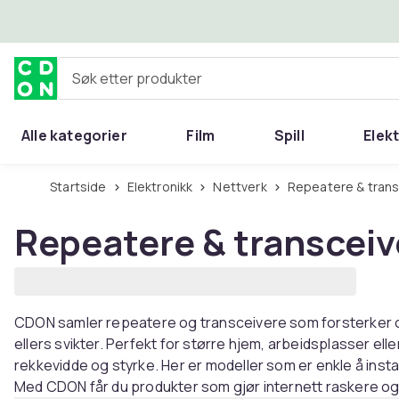
Hopp til hovedinnhold
Søk etter produkter
Alle kategorier
Film
Spill
Elek
Startside
Elektronikk
Nettverk
Repeatere & tran
Repeatere & transceiv
CDON samler repeatere og transceivere som forsterker og
ellers svikter. Perfekt for større hjem, arbeidsplasser elle
rekkevidde og styrke. Her er modeller som er enkle å inst
Med CDON får du produkter som gjør internett raskere og m