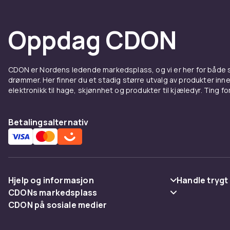
ASUS, Netgear
bygge hjemmene
Oppdag CDON
Moderne nettv
forbindelse t
CDON handler 
CDON er Nordens ledende markedsplass, og vi er her for både
Utforsk hele
drømmer. Her finner du et stadig større utvalg av produkter inne
elektronikk til hage, skjønnhet og produkter til kjæledyr. Ting for 
Trådlø
onlin
Betalingsalternativ
Trådløse rute
CDON finner d
ASUS, Netgear
Hjelp og informasjon
Handle trygt
bygge hjemmene
CDONs markedsplass
Vanlige spørsmål
Betaling
Moderne nettv
CDON på sosiale medier
Merchant Help Center
forbindelse t
Spor pakke
Levering
CDON handler 