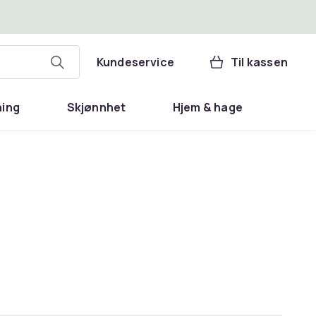
Kundeservice
Til kassen
ning
Skjønnhet
Hjem & hage