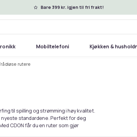
Bare 399 kr. igjen til fri frakt!
tronikk
Mobiltelefoni
Kjøkken & hushold
Trådløse rutere
ng til spilling og strømming i høy kvalitet.
de nyeste standardene. Perfekt for deg
 Med CDON får du en ruter som gjør