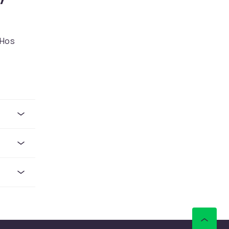
 Hos
P-Link,
kal
.
sk
tyr. Hos
yr
 Hos
P-Link,