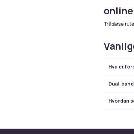
onlin
Trådløse rute
CDON finner d
ASUS, Netgear
Vanlig
bygge hjemmene
Moderne nettv
forbindelse t
Hva er for
CDON handler 
Utforsk hele
Dual-band 
Trådlø
Hvordan se
onlin
Trådløse rute
CDON finner d