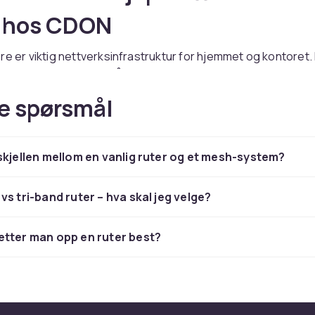
e hos CDON
re er viktig nettverksinfrastruktur for hjemmet og kontoret.
u et bredt utvalg av trådløse rutere fra kjente merker som T
, Cisco og Ubiquiti til konkurransedyktige priser. Enten du s
e spørsmål
ttverk eller profesjonell infrastruktur, har vi riktig løsning
erksutstyr med Wi-Fi 6 og Gigabit Ethernet gir stabil og ra
il alle enheter. Kontroller kompatibilitet med eksisterende uts
skjellen mellom en vanlig ruter og et mesh-system?
du trygt online med rask levering og enkel retur.
 sortimentet av nettverksutstyr hos CDON.
vs tri-band ruter – hva skal jeg velge?
se rutere – kjøp nettverksutst
tter man opp en ruter best?
e hos CDON
re er viktig nettverksinfrastruktur for hjemmet og kontoret.
u et bredt utvalg av trådløse rutere fra kjente merker som T