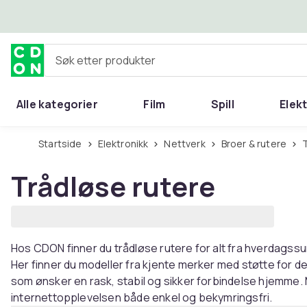
Hopp til hovedinnhold
Søk etter produkter
Alle kategorier
Film
Spill
Elek
Startside
Elektronikk
Nettverk
Broer & rutere
Trådløse rutere
Hos CDON finner du trådløse rutere for alt fra hverdagssurfi
Her finner du modeller fra kjente merker med støtte for 
som ønsker en rask, stabil og sikker forbindelse hjemme.
internettopplevelsen både enkel og bekymringsfri.