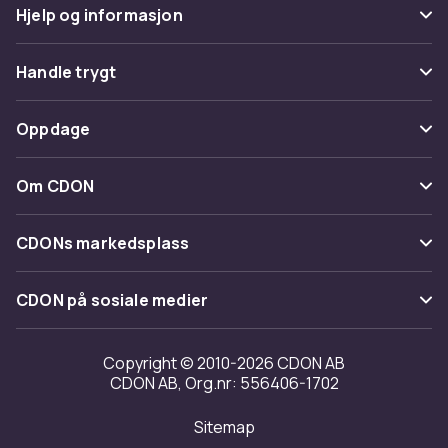
Hjelp og informasjon
Vanlige spørsmål
Handle trygt
Spor pakke
Betaling
Oppdage
Angre & returner her
Levering
Kategorier
Kontakt oss
Om CDON
Vilkår & policy
Varemerker
Om oss
Tilbakekallinger
CDONs markedsplass
Guider
Kundeanmeldelser
Merchant Help Center
CDON på sosiale medier
Jobbe på CDON
Investor relations
Copyright © 2010-2026 CDON AB
CDON AB, Org.nr: 556406-1702
Tilgjengelighet
Sitemap