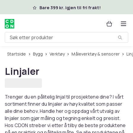
Hopp til hovedinnhold
Bare 399 kr. igjen til fri frakt!
Søk etter produkter
Startside
Bygg
Verktøy
Måleverktøy & sensorer
Li
Linjaler
Trenger du en pålitelig linjal til prosjektene dine? I vårt
sortiment finner du linjaler av høy kvalitet som passer
alle dine behov. Handle her og oppdag vårt utvalg av
linjaler som gjør måling og tegning enkelt og presist.
Hos CDON streber vi etter å tilby de beste produktene
på en praktisk og pålitelig måte. Se alle produktene nå.