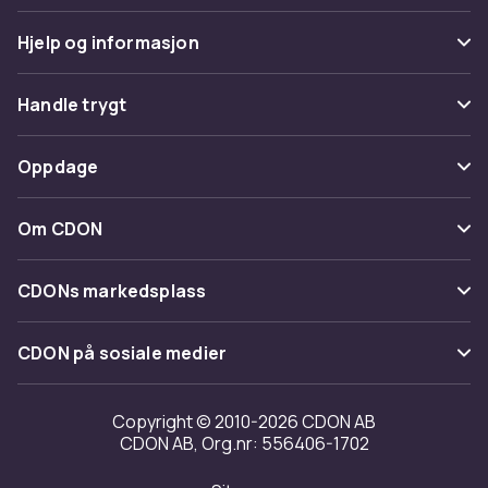
Hjelp og informasjon
Vanlige spørsmål
Handle trygt
Spor pakke
Betaling
Oppdage
Angre & returner her
Levering
Kategorier
Kontakt oss
Om CDON
Vilkår & policy
Varemerker
Om oss
Tilbakekallinger
CDONs markedsplass
Guider
Kundeanmeldelser
Merchant Help Center
CDON på sosiale medier
Jobbe på CDON
Investor relations
Copyright © 2010-2026 CDON AB
CDON AB, Org.nr: 556406-1702
Tilgjengelighet