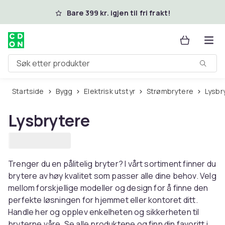
Hopp til hovedinnhold
Bare 399 kr. igjen til fri frakt!
Søk etter produkter
Startside
Bygg
Elektrisk utstyr
Strømbrytere
Lysbr
Lysbrytere
Trenger du en pålitelig bryter? I vårt sortiment finner du
brytere av høy kvalitet som passer alle dine behov. Velg
mellom forskjellige modeller og design for å finne den
perfekte løsningen for hjemmet eller kontoret ditt.
Handle her og opplev enkelheten og sikkerheten til
bryterne våre. Se alle produktene og finn din favoritt i