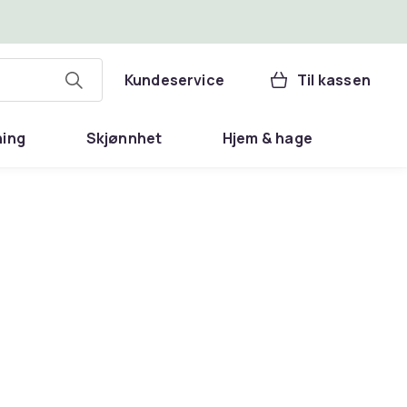
Kundeservice
Til kassen
ning
Skjønnhet
Hjem & hage