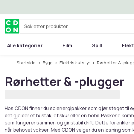
Hopp til hovedinnhold
Søk etter produkter
Alle kategorier
Film
Spill
Elek
Startside
Bygg
Elektrisk utstyr
Rørhetter & -plug
Rørhetter & -plugger
Hos CDON finner du solenergipakker som gjør steget til 
det gjelder et hustak, et skur eller en bobil. Pakkene ko
som fungerer sammen og gir stabil drift. Dette forenkler p
når behovet vokser. Med CDON velger du en løsning som 