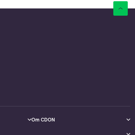
Om CDON
Om oss