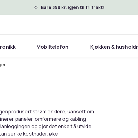
Bare 399 kr. igjen til fri frakt!
tronikk
Mobiltelefoni
Kjøkken & hushold
ger
egenprodusert strøm enklere, uansett om
mbinerer paneler, omformere og kabling
lanleggingen og gjør det enkelt å utvide
kan senke kostnader, øke