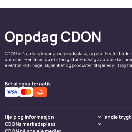
Oppdag CDON
CDON er Nordens ledende markedsplass, og vi er her for både
drømmer. Her finner du et stadig større utvalg av produkter inne
elektronikk til hage, skjønnhet og produkter til kjæledyr. Ting for 
Betalingsalternativ
Hjelp og informasjon
Handle trygt
CDONs markedsplass
Vanlige spørsmål
Betaling
CDON på sosiale medier