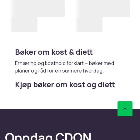
Bøker om kost & diett
Ernæring og kosthold forklart – bøker med
planer og råd for en sunnere hverdag.
Kjøp bøker om kost og diett
online hos CDON
Hos CDON finner du bøker om kost og diett –
med rask levering og trygt kjøp.
Oppdag CDON