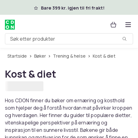
Hopp til hovedinnhold
Bare 399 kr. igjen til fri frakt!
Søk etter produkter
Startside
Bøker
Trening & helse
Kost & diet
Kost & diet
Hos CDON finner du bøker om ernæring og kosthold
som hjelper deg å forstå hvordan mat påvirker kroppen
og hverdagen. Her finner du guider til populære dietter,
vitenskapelige perspektiver på ernæring og
inspirasjon til en sunnere livsstil. Bøkene gir både
kunnskap og motivasjon for de som ønsker å finne en