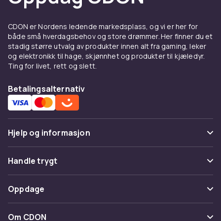
CDON er Nordens ledende markedsplass, og vi er her for
både små hverdagsbehov og store drømmer. Her finner du et
stadig større utvalg av produkter innen alt fra gaming, leker
og elektronikk til hage, skjønnhet og produkter til kjæledyr.
Ting for livet, rett og slett.
Betalingsalternativ
Hjelp og informasjon
Vanlige spørsmål
Handle trygt
Spor pakke
Betaling
Oppdage
Angre & returner her
Levering
Kategorier
Kontakt oss
Om CDON