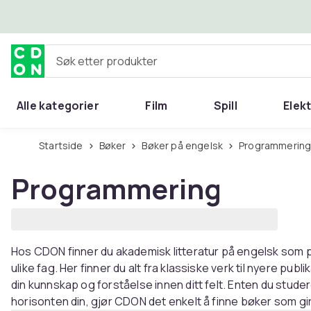
Hopp til hovedinnhold
Søk etter produkter
Alle kategorier
Film
Spill
Elek
Startside
Bøker
Bøker på engelsk
Programmerin
Programmering
Hos CDON finner du akademisk litteratur på engelsk som p
ulike fag. Her finner du alt fra klassiske verk til nyere pu
din kunnskap og forståelse innen ditt felt. Enten du studer
horisonten din, gjør CDON det enkelt å finne bøker som gir