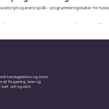
JavaScript og andre språk – programmeringsbøker for nyb
øker om programmering onlin
DON
ner du bøker om programmering – med rask levering og trygt
 små hverdagsbehov og store
n alt fra gaming, leker og
livet, rett og slett.