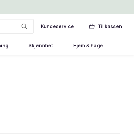
Kundeservice
Til kassen
ning
Skjønnhet
Hjem & hage