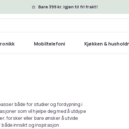
Bare 399 kr. igjen til fri frakt!
tronikk
Mobiltelefoni
Kjøkken & hushold
g
asser både for studier og fordypning i
blikasjoner som vil hjelpe deg med å utdype
er, forsker eller bare ønsker å utvide
 både innsikt og inspirasjon.