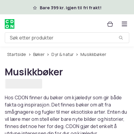
Hopp til hovedinnhold
Bare 399 kr. igjen til fri frakt!
Søk etter produkter
Startside
Bøker
Dyr & natur
Musikkbøker
Musikkbøker
Hos CDON finner du bøker om kjæledyr som gir både
fakta og inspirasjon. Det finnes bøker om alt fra
smågnagere og fugler til mer eksotiske arter. Enten du
vil lære mer om stell eller bare nyte bilder og historier,
finnes det noe her for deg. CDON gjør det enkelt å
utdype interessen din for dyr og kjæledyr.