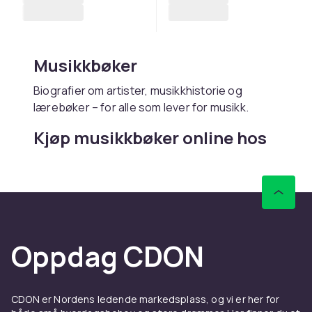
Musikkbøker
Biografier om artister, musikkhistorie og
lærebøker – for alle som lever for musikk.
Kjøp musikkbøker online hos
CDON
Hos CDON finner du musikkbøker – med rask
levering og trygt kjøp.
Oppdag CDON
CDON er Nordens ledende markedsplass, og vi er her for