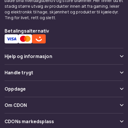
både små hverdagsbehov og store drømmer. Her finner du et
stadig større utvalg av produkter innen alt fra gaming, leker
og elektronikk til hage, skjønnhet og produkter til kjæledyr.
Ting for livet, rett og slett.
Betalingsalternativ
Hjelp og informasjon
Vanlige spørsmål
Handle trygt
Spor pakke
Betaling
Oppdage
Angre & returner her
Levering
Kategorier
Kontakt oss
Om CDON
Vilkår & policy
Varemerker
Om oss
Tilbakekallinger
CDONs markedsplass
Guider