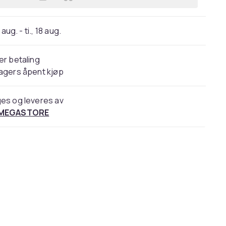
Legg Gi hunden og katten din et sunt
 aug. - ti., 18 aug.
er betaling
agers åpent kjøp
es og leveres av
 MEGASTORE