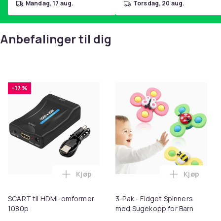
mandag, 17 aug.
torsdag, 20 aug.
Anbefalinger til dig
-17 %
Kjøp
Kjøp
Legg SCART til HDMI-omformer 1080p i 
Legg 3-Pak
SCART til HDMI-omformer
3-Pak - Fidget Spinners
1080p
med Sugekopp for Barn