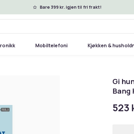
Bare 399 kr. igjen til fri frakt!
tronikk
Mobiltelefoni
Kjøkken & hushold
Gi hun
Bang 
523 