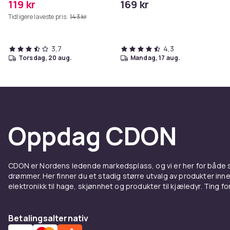
119 kr
169 kr
Tidligere laveste pris:
143 kr
3,7
4,3
torsdag, 20 aug.
mandag, 17 aug.
Oppdag CDON
CDON er Nordens ledende markedsplass, og vi er her for både
drømmer. Her finner du et stadig større utvalg av produkter inne
elektronikk til hage, skjønnhet og produkter til kjæledyr. Ting for 
Betalingsalternativ