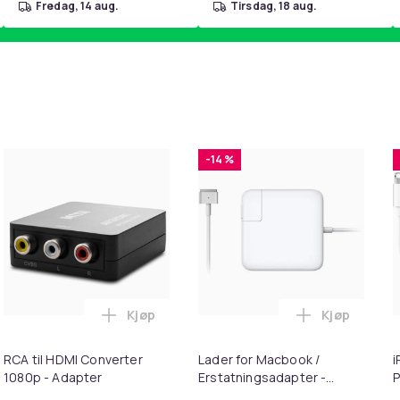
fredag, 14 aug.
tirsdag, 18 aug.
-14 %
Kjøp
Kjøp
handlekurven
 - Fidget Spinners med Sugekopp for Barn i handlekurven
Legg RCA til HDMI Converter 1080p - Adap
Legg Lader 
RCA til HDMI Converter
Lader for Macbook /
i
1080p - Adapter
Erstatningsadapter -
P
MagSafe Gen 2 - 45W
+