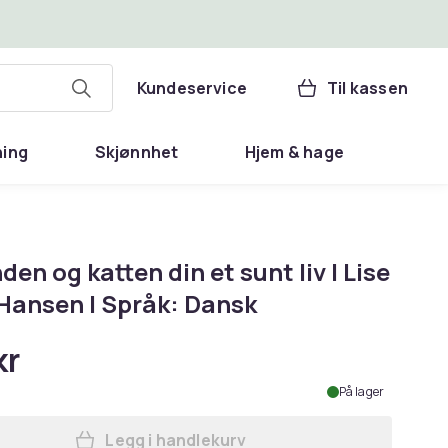
Kundeservice
Til kassen
ning
Skjønnhet
Hjem & hage
den og katten din et sunt liv | Lise
Hansen | Språk: Dansk
kr
På lager
Legg i handlekurv