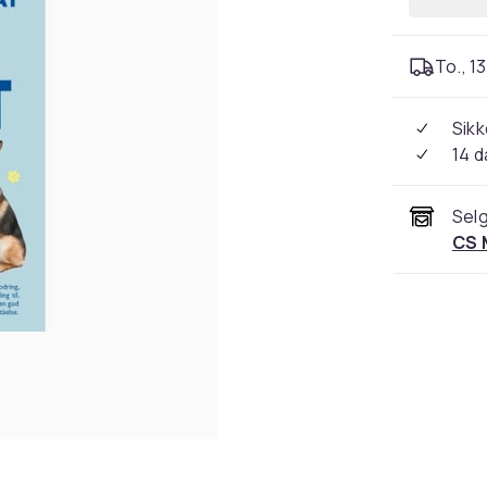
To., 13
Sikk
14 d
Selg
CS