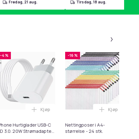
fredag, 21 aug.
tirsdag, 18 aug.
Panel 1 a
-4 %
-16 %
-
Kjøp
Kjøp
ter i handlekurven
for Macbook / Erstatningsadapter - MagSafe Gen 2 - 45W i ha
Legg iPhone Hurtiglader USB-C PD 3.0. 20W
Legg Nettingpo
Phone Hurtiglader USB-C
Nettingposer i A4-
Lø
D 3.0. 20W Strømadapter
størrelse - 24 stk.
i 1
 Kabel