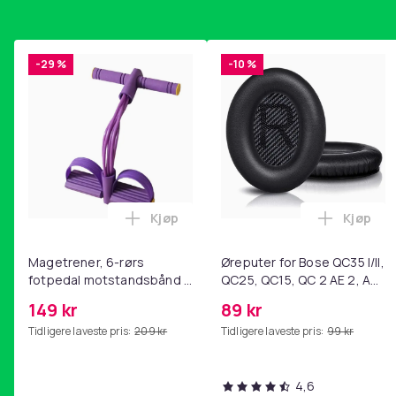
-29 %
-10 %
Kjøp
Kjøp
Legg Magetrener, 6-rørs fotpedal mot
Legg Øre
Magetrener, 6-rørs
Øreputer for Bose QC35 I/II,
fotpedal motstandsbånd -
QC25, QC15, QC 2 AE 2, AE
mage- og kjernetrening,
2i, AE 2w, SoundTrue,
149 kr
89 kr
yoga og
SoundLink Black
Tidligere laveste pris:
209 kr
Tidligere laveste pris:
99 kr
hjemmegymnastikk Purple
4,6