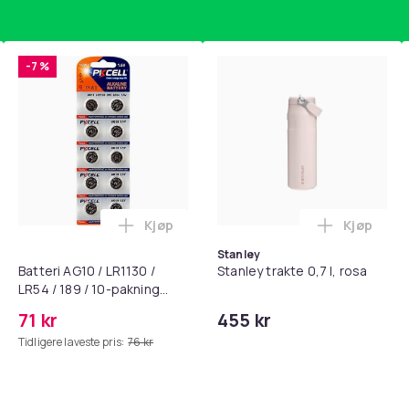
-7 %
Kjøp
Kjøp
standsbånd - mage- og kjernetrening, yoga og hjemmegymnast
puter for Bose QC35 I/II, QC25, QC15, QC 2 AE 2, AE 2i, AE 2w,
Legg Batteri AG10 / LR1130 / LR54 / 189 
Legg Stanl
Stanley
Batteri AG10 / LR1130 /
Stanley trakte 0,7 l, rosa
LR54 / 189 / 10-pakning
PKcell
71 kr
455 kr
Tidligere laveste pris:
76 kr