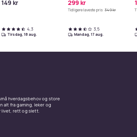
149 kr
299 kr
Tidligere laveste pris:
349 kr
T
4,3
3,5
tirsdag, 18 aug.
mandag, 17 aug.
 små hverdagsbehov og store
n alt fra gaming, leker og
livet, rett og slett.