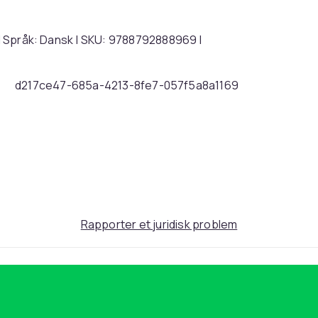
n | Språk: Dansk | SKU: 9788792888969 |
d217ce47-685a-4213-8fe7-057f5a8a1169
Rapporter et juridisk problem