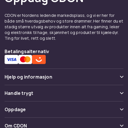
CDON er Nordens ledende markedsplass, og vi er her for
både små hverdagsbehov og store drømmer. Her finner du et
stadig større utvalg av produkter innen alt fra gaming, leker
og elektronikk til hage, skjønnhet og produkter til kjæledyr.
Ting for livet, rett og slett.
Betalingsalternativ
Hjelp og informasjon
Vanlige spørsmål
Handle trygt
Spor pakke
Betaling
Oppdage
Angre & returner her
Levering
Kategorier
Kontakt oss
Om CDON