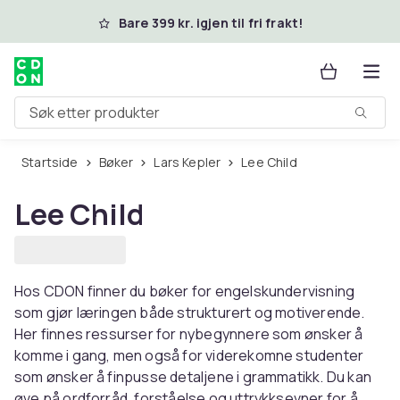
Hopp til hovedinnhold
Bare 399 kr. igjen til fri frakt!
Søk etter produkter
Startside
Bøker
Lars Kepler
Lee Child
Lee Child
Hos CDON finner du bøker for engelskundervisning
som gjør læringen både strukturert og motiverende.
Her finnes ressurser for nybegynnere som ønsker å
komme i gang, men også for viderekomne studenter
som ønsker å finpusse detaljene i grammatikk. Du kan
øve på ordforråd, forståelse og uttrykksevner for å