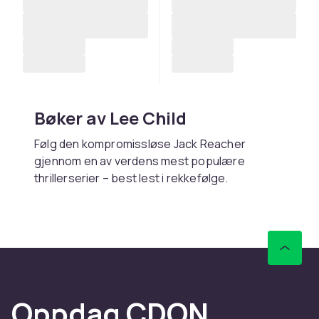
Bøker av Lee Child
Følg den kompromissløse Jack Reacher
gjennom en av verdens mest populære
thrillerserier – best lest i rekkefølge.
Kjøp bøker av Lee Child online
hos CDON
Hos CDON finner du bøker av Lee Child – med
rask levering og trygt kjøp.
Oppdag CDON