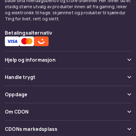
både små hverdagsbehov og store drømmer. Her finner du et
stadig større utvalg av produkter innen alt fra gaming, leker
og elektronikk til hage, skjønnhet og produkter til kjæledyr.
Ting for livet, rett og slett.
Betalingsalternativ
Hjelp og informasjon
Vanlige spørsmål
Handle trygt
Spor pakke
Betaling
Oppdage
Angre & returner her
Levering
Kategorier
Kontakt oss
Om CDON
Vilkår & policy
Varemerker
Om oss
Tilbakekallinger
CDONs markedsplass
Guider