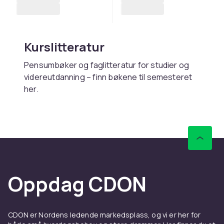
Kurslitteratur
Pensumbøker og faglitteratur for studier og
videreutdanning – finn bøkene til semesteret
her.
Kjøp kurslitteratur online hos
CDON
Hos CDON finner du kurslitteratur – med rask
levering og trygt kjøp.
Oppdag CDON
CDON er Nordens ledende markedsplass, og vi er her for