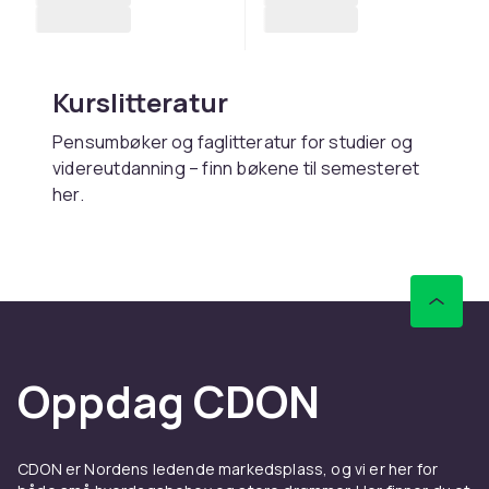
Kurslitteratur
Pensumbøker og faglitteratur for studier og
videreutdanning – finn bøkene til semesteret
her.
Kjøp kurslitteratur online hos
CDON
Hos CDON finner du kurslitteratur – med rask
levering og trygt kjøp.
Oppdag CDON
CDON er Nordens ledende markedsplass, og vi er her for