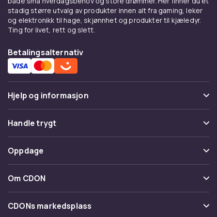
både små hverdagsbehov og store drømmer. Her finner du et
stadig større utvalg av produkter innen alt fra gaming, leker
og elektronikk til hage, skjønnhet og produkter til kjæledyr.
Ting for livet, rett og slett.
Betalingsalternativ
Hjelp og informasjon
Vanlige spørsmål
Handle trygt
Spor pakke
Betaling
Oppdage
Angre & returner her
Levering
Kategorier
Kontakt oss
Om CDON
Vilkår & policy
Varemerker
Om oss
Tilbakekallinger
CDONs markedsplass
Guider