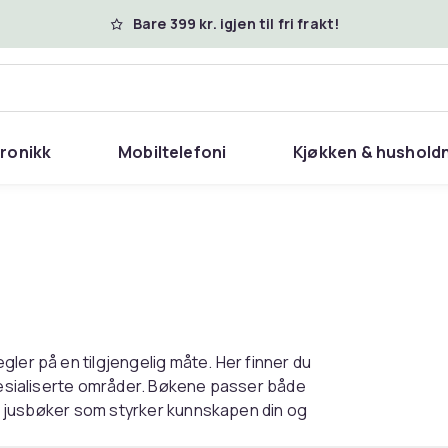
Bare 399 kr. igjen til fri frakt!
tronikk
Mobiltelefoni
Kjøkken & hushold
ler på en tilgjengelig måte. Her finner du
spesialiserte områder. Bøkene passer både
nne jusbøker som styrker kunnskapen din og