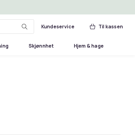
Kundeservice
Til kassen
ning
Skjønnhet
Hjem & hage