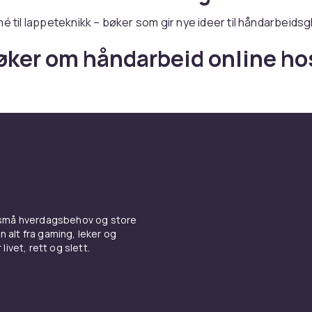
mé til lappeteknikk – bøker som gir nye ideer til håndarbeids
øker om håndarbeid online ho
er du bøker om håndarbeid – med rask levering og trygt kjø
 små hverdagsbehov og store
n alt fra gaming, leker og
livet, rett og slett.