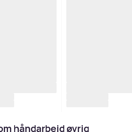
om håndarbeid øvrig