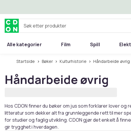
Hopp til hovedinnhold
Søk etter produkter
Alle kategorier
Film
Spill
Elek
Startside
Bøker
Kulturhistorie
Håndarbeide øvrig
Håndarbeide øvrig
Hos CDON finner du bøker om jus som forklarer lover og reg
litteratur som dekker alt fra grunnleggende rett til mer 
for studier og faglig utvikling. CDON gjør det enkelt å fi
gir trygghet i hverdagen.